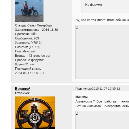
На форуме
Ну, нас не так много, плюс сейчас 
Откуда:
Санкт Петербург
0
Зарегистрирован
: 2014-11-30
Приглашений:
0
Сообщений:
703
Уважение:
[+70/-1]
Позитив:
[+71/-9]
Пол:
Мужской
Возраст:
43
[1983-06-29]
Провел на форуме:
8 дней 21 час
Последний визит:
2023-06-17 16:51:21
Водолей
Поделиться
2015-11-07 16:35:12
Старичёк
Максим
Активность ? Все работает, тюнн
Вот на чинамото - гиперактивность
0