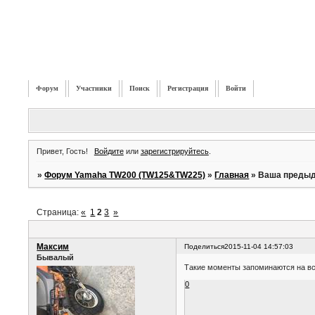
Форум
Участники
Поиск
Регистрация
Войти
Привет, Гость!
Войдите
или
зарегистрируйтесь
.
»
Форум Yamaha TW200 (TW125&TW225)
»
Главная
»
Ваша предыд
Страница:
«
1
2
3
»
Максим
Поделиться
2015-11-04 14:57:03
Бывалый
Такие моменты запоминаются на в
0