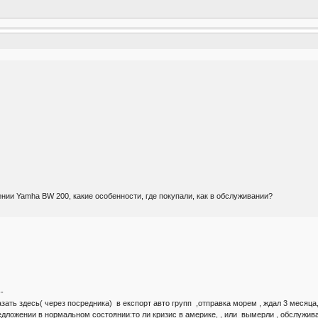
нии Yamha BW 200, какие особенности, где покупали, как в обслуживании?
-
азать здесь( через посредника) в експорт авто групп ,отправка морем , ждал 3 месяц
едложении в нормальном состоянии:то ли кризис в америке, , или вымерли , обслуживан