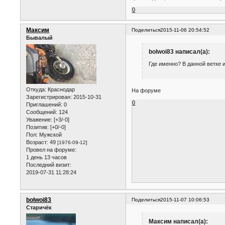
0
Максим
Поделиться
2015-11-06 20:54:52
Бывалый
bolwoi83 написал(а):
Где именно? В данной ветке 
Откуда:
Краснодар
На форуме
Зарегистрирован
: 2015-10-31
0
Приглашений:
0
Сообщений:
124
Уважение:
[+3/-0]
Позитив:
[+0/-0]
Пол:
Мужской
Возраст:
49
[1976-09-12]
Провел на форуме:
1 день 13 часов
Последний визит:
2019-07-31 11:28:24
bolwoi83
Поделиться
2015-11-07 10:06:53
Старичёк
Максим написал(а):