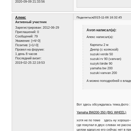
2020-09-09 21:33:56
Алекс
Поделиться
2015-11-06 16:32:45
Активный участник
Зарегистрирован
: 2012-06-29
Avon написал(а):
Приглашений:
0
Сообщений:
79
Алекс написал(а):
Уважение:
[+4/-0]
Карпаты 2 м
Позитив:
[+1/-0]
Днепр (с коляской)
Провел на форуме:
1 день 8 часов
suzuki verde 50
Последний визит:
suzuki rv 90 (vanvan)
2019-02-25 22:19:53
suzyki birdie 90
yamaha bw 200
suzuki vanvan 200
А можно поподробней о владе
Вот здесь обсуждалась тема,фото :
Yamaha BW200-350 (BIG WHEEL)
хотя не по теме здесь ну хорошо--
где покупал в двух словах не расск
целом идеал,но его сейчас нет в пр