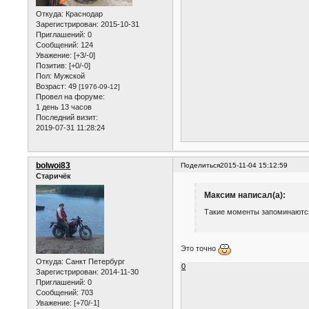
Откуда:
Краснодар
Зарегистрирован
: 2015-10-31
Приглашений:
0
Сообщений:
124
Уважение:
[+3/-0]
Позитив:
[+0/-0]
Пол:
Мужской
Возраст:
49
[1976-09-12]
Провел на форуме:
1 день 13 часов
Последний визит:
2019-07-31 11:28:24
bolwoi83
Поделиться
2015-11-04 15:12:59
Старичёк
Максим написал(а):
Такие моменты запоминаютс
Это точно
Откуда:
Санкт Петербург
0
Зарегистрирован
: 2014-11-30
Приглашений:
0
Сообщений:
703
Уважение:
[+70/-1]