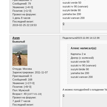
suzuki verde 50
Сообщений:
79
suzuki rv 90 (vanvan)
Уважение:
[+4/-0]
suzyki birdie 90
Позитив:
[+1/-0]
yamaha bw 200
Провел на форуме:
1 день 8 часов
suzuki vanvan 200
Последний визит:
0
2019-02-25 22:19:53
Avon
Поделиться
2015-11-06 14:12:36
Бывалый
Алекс написал(а):
Карпаты 2 м
Днепр (с коляской)
suzuki verde 50
suzuki rv 90 (vanvan)
Откуда:
Москва
suzyki birdie 90
Зарегистрирован
: 2011-11-07
yamaha bw 200
Приглашений:
0
suzuki vanvan 200
Сообщений:
168
Уважение:
[+17/-0]
Позитив:
[+8/-0]
А можно поподробней о владении Ya
Пол:
Мужской
Возраст:
49
[1977-01-19]
0
Провел на форуме:
7 дней 7 часов
Последний визит: