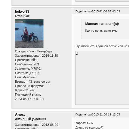
bolwoi83
Поделиться
2015-11-06 09:43:53
Старичёк
Максим написал(а):
Как то не активно тут.
Где именно? В данной ветке или на
Откуда:
Санкт Петербург
0
Зарегистрирован
: 2014-11-30
Приглашений:
0
Сообщений:
703
Уважение:
[+70/-1]
Позитив:
[+71/-9]
Пол:
Мужской
Возраст:
43
[1983-06-29]
Провел на форуме:
8 дней 21 час
Последний визит:
2023-06-17 16:51:21
Алекс
Поделиться
2015-11-06 13:12:55
Активный участник
Карпаты 2 м
Зарегистрирован
: 2012-06-29
Днепр (с коляской)
Приглашений:
0