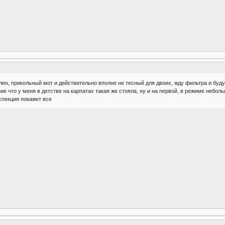
ен, прикольный мот и действительно вполне не тесный для двоих, жду фильтра и буд
е что у меня в детстве на карпатах такая же стояла, ну и на первой, в режиме небол
спекция покажет все