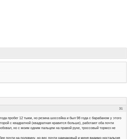
31
года пробег 12 тыкм, но резина шоссейка и был 98 года с барабаном у этого
второй с квадратной (квадратная нравится больше), работают оба почти
опробовал, но с моим одним пальцем на правой руке, троссовый тормоз не
бее почти на половину, но вес почти одинаковый и меня видимо ностальгия