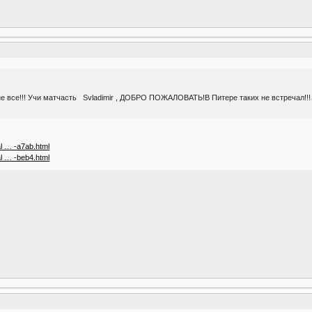
не все!!! Учи матчасть Svladimir , ДОБРО ПОЖАЛОВАТЬ!В Питере таких не встречал!!!
al … -a7ab.html
al … -beb4.html