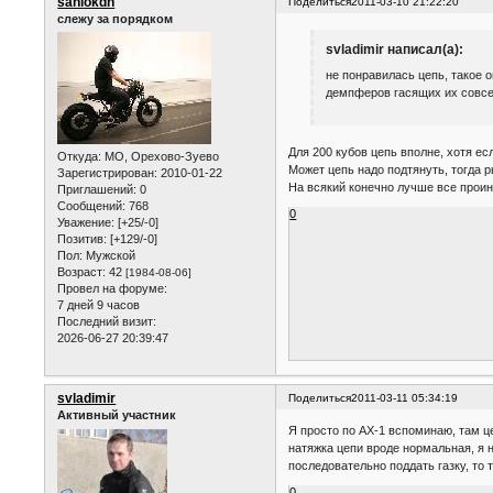
saniokdn
Поделиться
2011-03-10 21:22:20
слежу за порядком
svladimir написал(а):
не понравилась цепь, такое о
демпферов гасящих их совсе
Для 200 кубов цепь вполне, хотя е
Откуда:
МО, Орехово-Зуево
Может цепь надо подтянуть, тогда р
Зарегистрирован
: 2010-01-22
На всякий конечно лучше все проин
Приглашений:
0
Сообщений:
768
0
Уважение:
[+25/-0]
Позитив:
[+129/-0]
Пол:
Мужской
Возраст:
42
[1984-08-06]
Провел на форуме:
7 дней 9 часов
Последний визит:
2026-06-27 20:39:47
svladimir
Поделиться
2011-03-11 05:34:19
Активный участник
Я просто по АХ-1 вспоминаю, там ц
натяжка цепи вроде нормальная, я н
последовательно поддать газку, то 
0