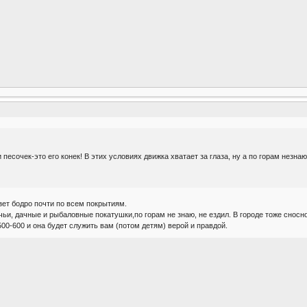
 песочек-это его конек! В этих условиях движка хватает за глаза, ну а по горам незна
зет бодро почти по всем покрытиям.
ичьи, дачные и рыбаловные покатушки,по горам не знаю, не ездил. В городе тоже снос
500-600 и она будет служить вам (потом детям) верой и правдой.