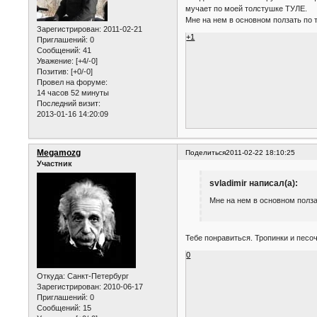
мучает по моей толстушке ТУЛЕ.
Мне на нем в основном ползать по т
Зарегистрирован
: 2011-02-21
+1
Приглашений:
0
Сообщений:
41
Уважение:
[+4/-0]
Позитив:
[+0/-0]
Провел на форуме:
14 часов 52 минуты
Последний визит:
2013-01-16 14:20:09
Megamozg
Поделиться
2011-02-22 18:10:25
Участник
svladimir написал(а):
Мне на нем в основном полза
Тебе понравиться. Тропинки и песоч
0
Откуда:
Санкт-Петербург
Зарегистрирован
: 2010-06-17
Приглашений:
0
Сообщений:
15