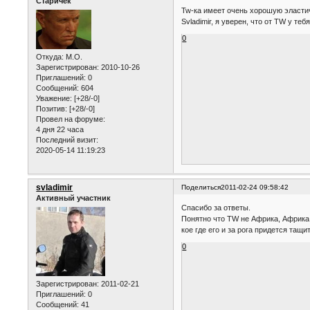
Старичёк
Tw-ка имеет очень хорошую эластич
Svladimir, я уверен, что от TW у т
0
Откуда:
M.O.
Зарегистрирован
: 2010-10-26
Приглашений:
0
Сообщений:
604
Уважение:
[+28/-0]
Позитив:
[+28/-0]
Провел на форуме:
4 дня 22 часа
Последний визит:
2020-05-14 11:19:23
svladimir
Поделиться
2011-02-24 09:58:42
Активный участник
Спасибо за ответы.
Понятно что TW не Африка, Африка 
кое где его и за рога придется тащ
0
Зарегистрирован
: 2011-02-21
Приглашений:
0
Сообщений:
41