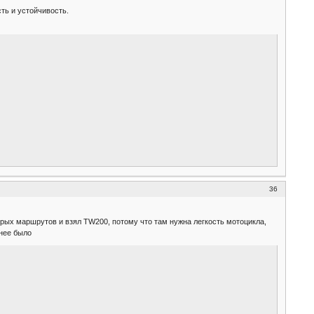
ть и устойчивость.
36
орых маршрутов и взял TW200, потому что там нужна легкость мотоцикла,
бнее было