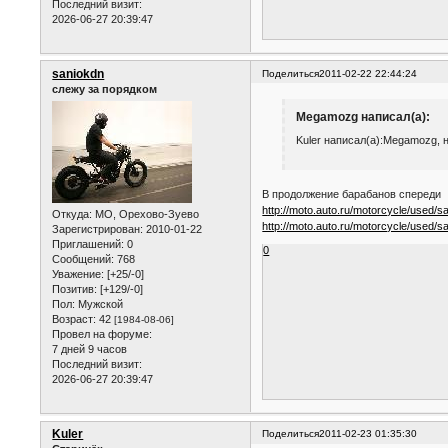
Последний визит:
2026-06-27 20:39:47
saniokdn
Поделиться
2011-02-22 22:44:24
слежу за порядком
Megamozg написал(а):
Kuler написал(а):Megamozg, 
В продолжение барабанов спереди
http://moto.auto.ru/motorcycle/used/s
Откуда:
МО, Орехово-Зуево
http://moto.auto.ru/motorcycle/used/s
Зарегистрирован
: 2010-01-22
Приглашений:
0
0
Сообщений:
768
Уважение:
[+25/-0]
Позитив:
[+129/-0]
Пол:
Мужской
Возраст:
42
[1984-08-06]
Провел на форуме:
7 дней 9 часов
Последний визит:
2026-06-27 20:39:47
Kuler
Поделиться
2011-02-23 01:35:30