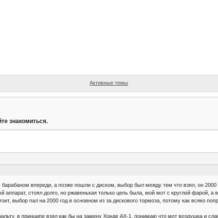
Активные темы
те знакомиться.
TWники давайте знакомиться.
с барабаном впереди, а позже пошли с диском, выбор был между тем что взял, он 2000 
 аппарат, стоял долго, но ржавенькая только цепь была, мой мот с круглой фарой, а 
стоит, выбор пал на 2000 год в основном из за дискового тормоза, потому как всяко п
альту, в принципе взял как бы на замену Хонде AX-1, понимаю что мот воздушка и сла