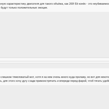
ную характеристику двигателя для такого объёма, как 200! Её конёк - это неубиваемос
ебя будут только положительные эмоции.
слишком тяжеловатый мот, хотя я на нем очень много куда пролажу, но вот для некот
ить, для этого хочу дугу сзади примонстрячить и впереди перед фарой, чтоб тягать удо