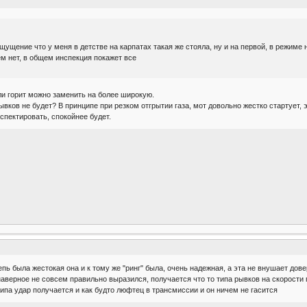
щущение что у меня в детстве на карпатах такая же стояла, ну и на первой, в режиме
м нет, в общем инспекция покажет все
сли горит можно заменить на более широкую.
ывков не будет? В принципе при резком отгрытии газа, мот довольно жестко стартует, 
спектировать, спокойнее будет.
епь была жестокая она и к тому же "ринг" была, очень надежная, а эта не внушает до
аверное не совсем правильно выразился, получается что то типа рывков на скорости п
типа удар получается и как будто люфтец в трансмиссии и он ничем не гасится