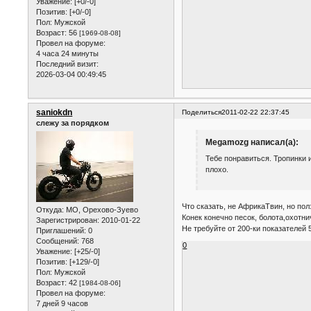
Уважение:
[+0/-0]
Позитив:
[+0/-0]
Пол:
Мужской
Возраст:
56
[1969-08-08]
Провел на форуме:
4 часа 24 минуты
Последний визит:
2026-03-04 00:49:45
saniokdn
Поделиться
2011-02-22 22:37:45
слежу за порядком
Megamozg написал(а):
Тебе понравиться. Тропинки и
плохо.
Что сказать, не АфрикаТвин, но пол
Откуда:
МО, Орехово-Зуево
Конек конечно песок, болота,охотн
Зарегистрирован
: 2010-01-22
Не требуйте от 200-ки показателей 
Приглашений:
0
Сообщений:
768
0
Уважение:
[+25/-0]
Позитив:
[+129/-0]
Пол:
Мужской
Возраст:
42
[1984-08-06]
Провел на форуме:
7 дней 9 часов