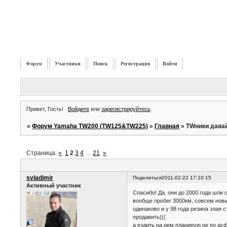
Форум
Участники
Поиск
Регистрация
Войти
Привет, Гость!
Войдите
или
зарегистрируйтесь
.
»
Форум Yamaha TW200 (TW125&TW225)
»
Главная
»
TWники давай
Страница:
«
1
2
3
4
…
21
»
svladimir
Поделиться
2011-02-22 17:10:15
Активный участник
Спасибо! Да, они до 2000 года шли 
вообще пробег 3000км, совсем новый
одинаково и у 98 года резина злая 
продавить(((
а ездить на нем планирую не по асф