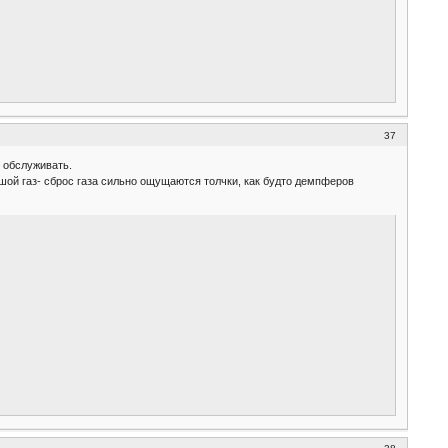
37
у обслуживать.
ьшой газ- сброс газа сильно ощущаются толчки, как будто демпферов