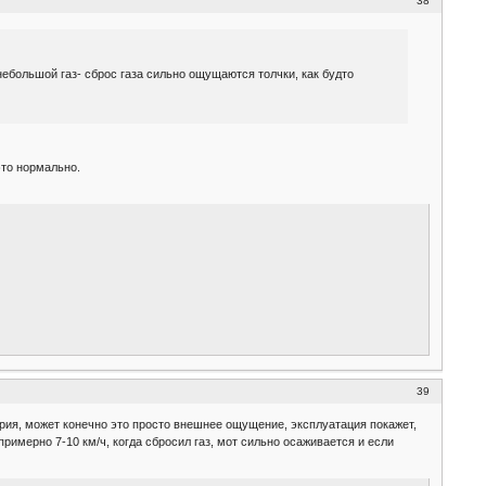
38
 небольшой газ- сброс газа сильно ощущаются толчки, как будто
это нормально.
39
верия, может конечно это просто внешнее ощущение, эксплуатация покажет,
римерно 7-10 км/ч, когда сбросил газ, мот сильно осаживается и если