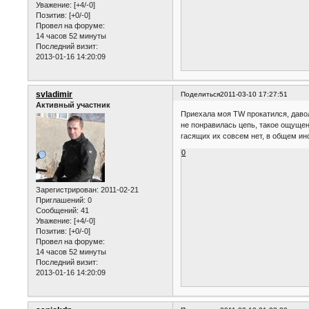
Уважение:
[+4/-0]
Позитив:
[+0/-0]
Провел на форуме:
14 часов 52 минуты
Последний визит:
2013-01-16 14:20:09
svladimir
Поделиться
2011-03-10 17:27:51
Активный участник
Приехала моя TW прокатился, давол
не понравилась цепь, такое ощущени
гасящих их совсем нет, в общем ин
0
Зарегистрирован
: 2011-02-21
Приглашений:
0
Сообщений:
41
Уважение:
[+4/-0]
Позитив:
[+0/-0]
Провел на форуме:
14 часов 52 минуты
Последний визит:
2013-01-16 14:20:09