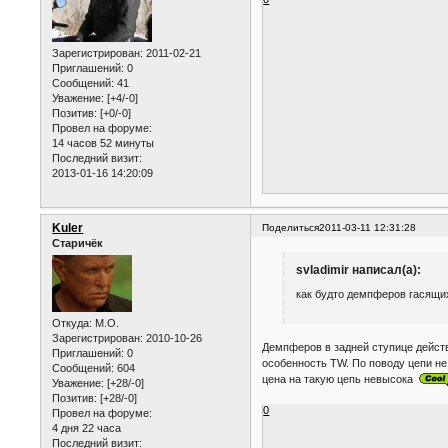
Зарегистрирован
: 2011-02-21
Приглашений:
0
Сообщений:
41
Уважение:
[+4/-0]
Позитив:
[+0/-0]
Провел на форуме:
14 часов 52 минуты
Последний визит:
2013-01-16 14:20:09
Kuler
Поделиться
2011-03-11 12:31:28
Старичёк
svladimir написал(а):
как будто демпферов гасящих
Откуда:
M.O.
Зарегистрирован
: 2010-10-26
Демпферов в задней ступице действ
Приглашений:
0
особенность TW. По поводу цепи не 
Сообщений:
604
цена на такую цепь невысока
Уважение:
[+28/-0]
Позитив:
[+28/-0]
0
Провел на форуме:
4 дня 22 часа
Последний визит: