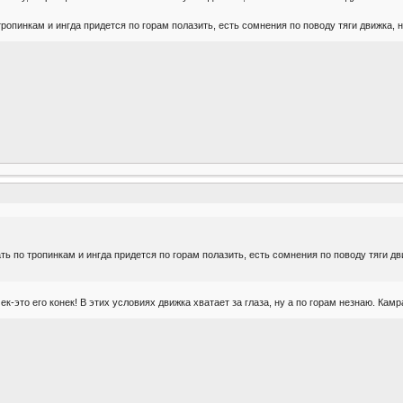
ропинкам и ингда придется по горам полазить, есть сомнения по поводу тяги движка, 
ть по тропинкам и ингда придется по горам полазить, есть сомнения по поводу тяги дв
ек-это его конек! В этих условиях движка хватает за глаза, ну а по горам незнаю. Камр