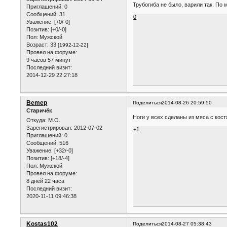
Трубогиба не было, варили так. По
Приглашений:
0
Сообщений:
31
0
Уважение:
[+0/-0]
Позитив:
[+0/-0]
Пол:
Мужской
Возраст:
33
[1992-12-22]
Провел на форуме:
9 часов 57 минут
Последний визит:
2014-12-29 22:27:18
Bemep
Поделиться
2014-08-26 20:59:50
Старичёк
Ноги у всех сделаны из мяса с кост
Откуда:
М.О.
Зарегистрирован
: 2012-07-02
+1
Приглашений:
0
Сообщений:
516
Уважение:
[+32/-0]
Позитив:
[+18/-4]
Пол:
Мужской
Провел на форуме:
8 дней 22 часа
Последний визит:
2020-11-11 09:46:38
Kostas102
Поделиться
2014-08-27 05:38:43