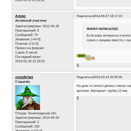
Алекс
Поделиться
2014-08-27 16:17:19
Активный участник
Зарегистрирован
: 2012-06-29
duelen написал(а):
Приглашений:
0
Сообщений:
79
Если кому интересно я купил
Уважение:
[+4/-0]
сумок с вещами вместе с пал
Позитив:
[+1/-0]
Провел на форуме:
1 день 8 часов
Последний визит:
2019-02-25 22:19:53
0
zvezdjchet
Поделиться
2015-02-10 20:05:36
Старичёк
На днях от нечего делать сляпал та
аргоном. Материал- трубка 12 мм.
0
Откуда:
Ленинградская обл.
Зарегистрирован
: 2014-06-29
Приглашений:
0
Сообщений:
230
Уважение:
[+10/-0]