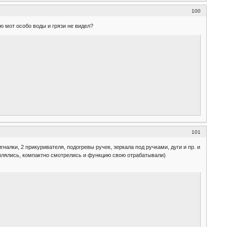
100
ю мот особо воды и грязи не видел?
101
игналки, 2 прикуривателя, подогревы ручек, зеркала под ручками, дуги и пр. и
цеплялись, компактно смотрелись и функцию свою отрабатывали)