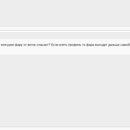
т кенгурин фару от веток спасает? Если взять профиль то фара выходит дальше самой 