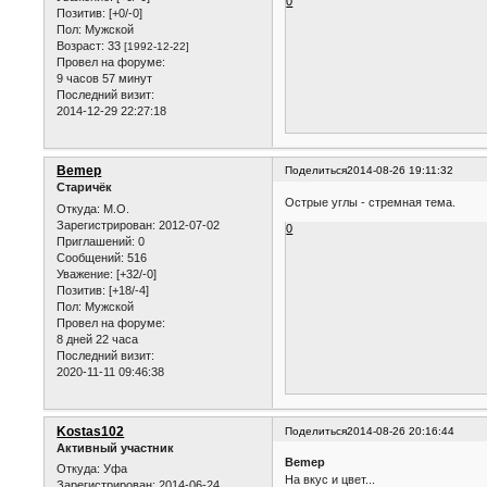
0
Позитив:
[+0/-0]
Пол:
Мужской
Возраст:
33
[1992-12-22]
Провел на форуме:
9 часов 57 минут
Последний визит:
2014-12-29 22:27:18
Bemep
Поделиться
2014-08-26 19:11:32
Старичёк
Острые углы - стремная тема.
Откуда:
М.О.
Зарегистрирован
: 2012-07-02
0
Приглашений:
0
Сообщений:
516
Уважение:
[+32/-0]
Позитив:
[+18/-4]
Пол:
Мужской
Провел на форуме:
8 дней 22 часа
Последний визит:
2020-11-11 09:46:38
Kostas102
Поделиться
2014-08-26 20:16:44
Активный участник
Bemep
Откуда:
Уфа
На вкус и цвет...
Зарегистрирован
: 2014-06-24