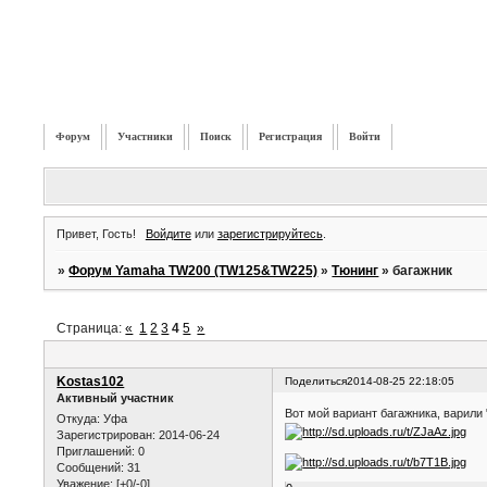
Форум
Участники
Поиск
Регистрация
Войти
Привет, Гость!
Войдите
или
зарегистрируйтесь
.
»
Форум Yamaha TW200 (TW125&TW225)
»
Тюнинг
»
багажник
Страница:
«
1
2
3
4
5
»
Kostas102
Поделиться
2014-08-25 22:18:05
Активный участник
Вот мой вариант багажника, варили 
Откуда:
Уфа
Зарегистрирован
: 2014-06-24
Приглашений:
0
Сообщений:
31
Уважение:
[+0/-0]