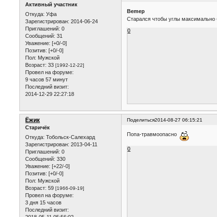
Активный участник
Bemep
Откуда:
Уфа
Старался чтобы углы максимально б
Зарегистрирован
: 2014-06-24
Приглашений:
0
0
Сообщений:
31
Уважение:
[+0/-0]
Позитив:
[+0/-0]
Пол:
Мужской
Возраст:
33
[1992-12-22]
Провел на форуме:
9 часов 57 минут
Последний визит:
2014-12-29 22:27:18
Ёжик
Поделиться
2014-08-27 06:15:21
Старичёк
Попа-травмоопасно
Откуда:
Тобольск-Салехард
Зарегистрирован
: 2013-04-11
0
Приглашений:
0
Сообщений:
330
Уважение:
[+22/-0]
Позитив:
[+0/-0]
Пол:
Мужской
Возраст:
59
[1966-09-19]
Провел на форуме:
3 дня 15 часов
Последний визит:
2018-05-11 05:56:02