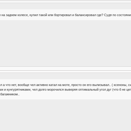
 на заднем колесе, купил такой или бортировал и балансировал где? Судя по состояни
л а что нет, вообще чел активно катал на моте, просто он его вылизывал.. ( ксеноны, с
гами и кунгурятниками, чел долго морочился выверяя оптимальный угол дуг (что б не 
 багажником..