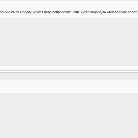
лизко были к седлу, может надо попробовать еще чутка подогнуть чтоб вообще впло