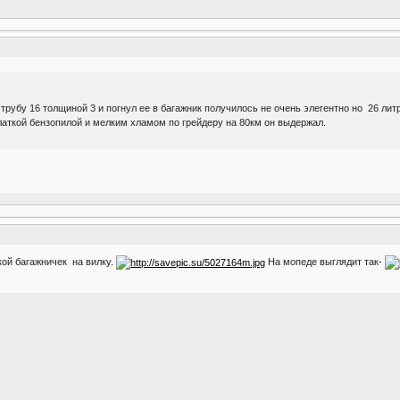
 трубу 16 толщиной 3 и погнул ее в багажник получилось не очень элегентно но 26 ли
аткой бензопилой и мелким хламом по грейдеру на 80км он выдержал.
кой багажничек на вилку.
На мопеде выглядит так-