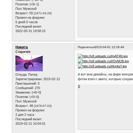
Позитив:
[+5/-1]
Пол:
Мужской
Возраст:
55
[1971-04-29]
Провел на форуме:
5 дней 0 часов
Последний визит:
2022-05-31 19:58:15
Никита
Поделиться
2015-04-01 12:26:49
Старичёк
А вот мои девайсы, на фаре кенгуря
Откуда:
Питер
Зарегистрирован
: 2015-02-12
фотки взял с авито, которые сохра
Приглашений:
0
0
Сообщений:
270
Уважение:
[+8/-0]
Позитив:
[+5/-0]
Пол:
Мужской
Возраст:
48
[1978-07-03]
Провел на форуме:
2 дня 2 часа
Последний визит:
2019-02-21 10:04:01