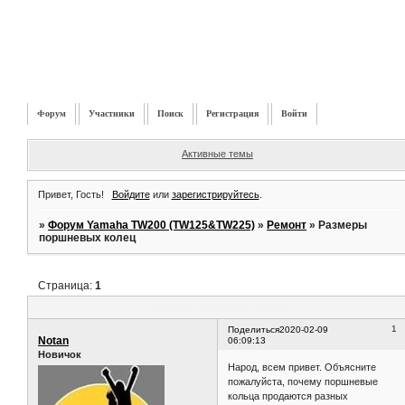
Форум
Участники
Поиск
Регистрация
Войти
Активные темы
Привет, Гость!
Войдите
или
зарегистрируйтесь
.
»
Форум Yamaha TW200 (TW125&TW225)
»
Ремонт
»
Размеры
поршневых колец
Страница:
1
Размеры поршневых колец
1
Поделиться
2020-02-09
Notan
06:09:13
Новичок
Народ, всем привет. Объясните
пожалуйста, почему поршневые
кольца продаются разных