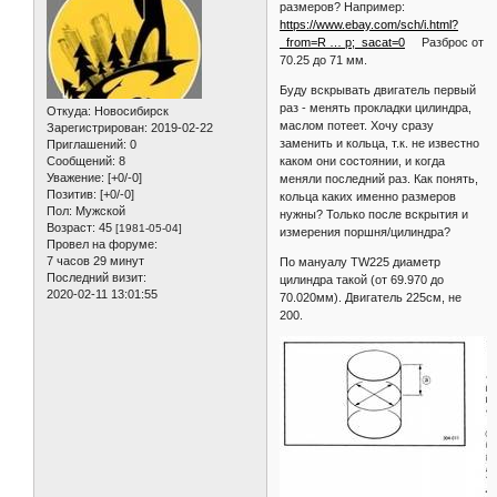
размеров? Например:
https://www.ebay.com/sch/i.html?
_from=R … p;_sacat=0
Разброс от
70.25 до 71 мм.
Буду вскрывать двигатель первый
раз - менять прокладки цилиндра,
Откуда:
Новосибирск
маслом потеет. Хочу сразу
Зарегистрирован
: 2019-02-22
заменить и кольца, т.к. не известно
Приглашений:
0
каком они состоянии, и когда
Сообщений:
8
Уважение:
[+0/-0]
меняли последний раз. Как понять,
Позитив:
[+0/-0]
кольца каких именно размеров
Пол:
Мужской
нужны? Только после вскрытия и
Возраст:
45
[1981-05-04]
измерения поршня/цилиндра?
Провел на форуме:
7 часов 29 минут
По мануалу TW225 диаметр
Последний визит:
цилиндра такой (от 69.970 до
2020-02-11 13:01:55
70.020мм). Двигатель 225см, не
200.