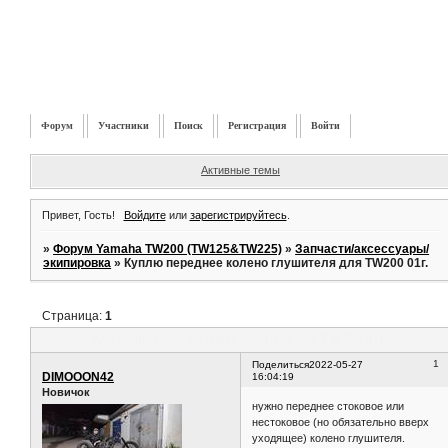
Форум
Участники
Поиск
Регистрация
Войти
Активные темы
Привет, Гость!
Войдите
или
зарегистрируйтесь
.
»
Форум Yamaha TW200 (TW125&TW225)
»
Запчасти/аксессуары/
экипировка
»
Куплю переднее колено глушителя для TW200 01г.
Страница:
1
Куплю переднее колено глушителя для TW200 01г.
1
Поделиться
2022-05-27
DIMOOON42
16:04:19
Новичок
нужно переднее стоковое или
нестоковое (но обязательно вверх
уходящее) колено глушителя.