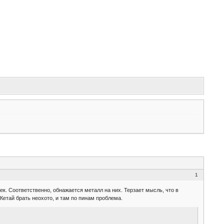
1
к. Соответственно, обнажается металл на них. Терзает мысль, что в
Кетай брать неохото, и там по пинам проблема.