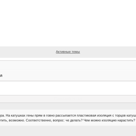
Активные темы
ал
Геннадий устал
ра. На катушках гены прям в говно рассыпается пластиковая изоляция с торцов катуше
отить, возможно. Соответственно, вопрос: че делать? Чем можно изоляцию нарастить? 