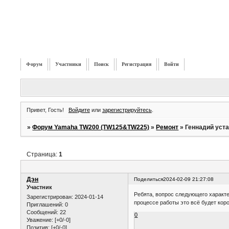
Форум
Участники
Поиск
Регистрация
Войти
Привет, Гость!
Войдите
или
зарегистрируйтесь
.
»
Форум Yamaha TW200 (TW125&TW225)
»
Ремонт
»
Геннадий уст
Страница:
1
Дэн
Поделиться
2024-02-09 21:27:08
Участник
Ребята, вопрос следующего характе
Зарегистрирован
: 2024-01-14
процессе работы это всё будет кор
Приглашений:
0
Сообщений:
22
0
Уважение:
[+0/-0]
Позитив:
[+0/-0]