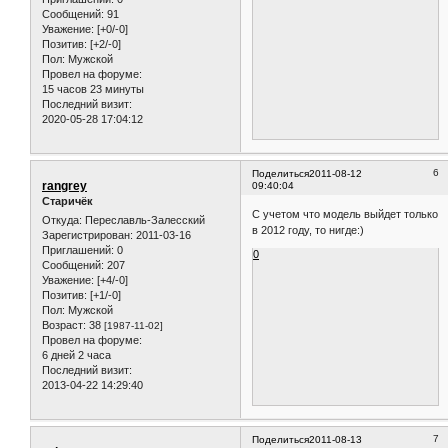
Сообщений:
91
Уважение:
[+0/-0]
Позитив:
[+2/-0]
Пол:
Мужской
Провел на форуме:
15 часов 23 минуты
Последний визит:
2020-05-28 17:04:12
6
Поделиться
2011-08-12
rangrey
09:40:04
Старичёк
С учетом что модель выйдет только
Откуда:
Переславль-Залесский
в 2012 году, то нигде:)
Зарегистрирован
: 2011-03-16
Приглашений:
0
0
Сообщений:
207
Уважение:
[+4/-0]
Позитив:
[+1/-0]
Пол:
Мужской
Возраст:
38
[1987-11-02]
Провел на форуме:
6 дней 2 часа
Последний визит:
2013-04-22 14:29:40
7
Поделиться
2011-08-13