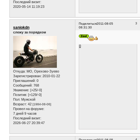
Последний визит:
2020-05-14 11:19:23
3
Поделиться
2011-08-05
saniokdn
08:31:30
слежу за порядком
0
Откуда:
МО, Орехово-Зуево
Зарегистрирован
: 2010-01-22
Приглашений:
0
Сообщений:
768
Уважение:
[+25/-0]
Позитив:
[+129/-0]
Пол:
Мужской
Возраст:
42
[1984-08-06]
Провел на форуме:
7 дней 9 часов
Последний визит:
2026-06-27 20:39:47
4
Поделиться
2011-08-05