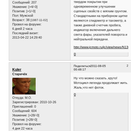
твердом покрытии при
Сообщений:
207
одновременном улучшении
Уважение:
[+4/-0]
сцепных свойств с мягким грунтом.
Позитив:
[+1/-0]
Пол:
Мужской
Стандартными на приборном щитке
Возраст:
38
[1987-11-02]
являются спидометр и тахометр, а
Провел на форуме:
также дневной счетчик пробега,
6 дней 2 часа
индикатор включения дальнего
Последний визит:
света фары, указателей поворота и
2013-04-22 14:29:40
нейтральной передачи.
http://www.jcmoto.ru/jc/view/news/N130
0
2
Поделиться
2011-08-05
Kuler
00:48:17
Старичёк
Ну что можно сказать..круто!
Мотоцикл-легенда продолжает жить.
Жаль,что нет фоток.
0
Откуда:
M.O.
Зарегистрирован
: 2010-10-26
Приглашений:
0
Сообщений:
604
Уважение:
[+28/-0]
Позитив:
[+28/-0]
Провел на форуме:
4 дня 22 часа