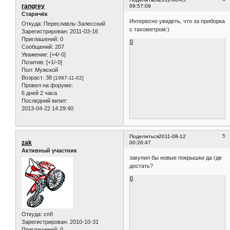
rangrey
09:57:09
Старичёк
Интересно увидеть, что за приборка
Откуда:
Переславль-Залесский
с тахометром:)
Зарегистрирован
: 2011-03-16
Приглашений:
0
0
Сообщений:
207
Уважение:
[+4/-0]
Позитив:
[+1/-0]
Пол:
Мужской
Возраст:
38
[1987-11-02]
Провел на форуме:
6 дней 2 часа
Последний визит:
2013-04-22 14:29:40
5
Поделиться
2011-08-12
zak
00:26:47
Активный участник
закупил бы новые покрышки да где
достать?
0
Откуда:
спб
Зарегистрирован
: 2010-10-31
Приглашений:
0