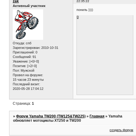
zak
22:35:22
Активный участник
пониль ))))
0
Откуда:
спб
Зарегистрирован
: 2010-10-31
Приглашений:
0
Сообщений:
91
Уважение:
[+0/-0]
Позитив:
[+2/-0]
Пол:
Мужской
Провел на форуме:
15 часов 23 минуты
Последний визит:
2020-05-28 17:04:12
Страница:
1
»
Форум Yamaha TW200 (TW125&TW225)
»
Главная
»
Yamaha
обновляет мотоциклы XT250 и TW200
создать форум