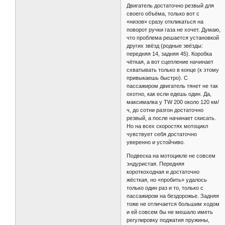
Двигатель достаточно резвый для
своего объёма, только вот с
«низов» сразу откликаться на
поворот ручки газа не хочет. Думаю,
что проблема решается установкой
других звёзд (родные звёзды:
передняя 14, задняя 45). Коробка
чёткая, а вот сцепление начинает
схватывать только в конце (к этому
привыкаешь быстро). С
пассажиром двигатель тянет не так
охотно, как если едешь один. Да,
максималка у TW 200 около 120 км/
ч, до сотни разгон достаточно
резвый, а после начинает скисать.
Но на всех скоростях мотоцикл
чувствует себя достаточно
уверенно и устойчиво.
Подвеска на мотоцикле не совсем
эндуристая. Передняя
короткоходная и достаточно
жёсткая, но «пробить» удалось
только один раз и то, только с
пассажиром на бездорожье. Задняя
тоже не отличается большим ходом
и ей совсем бы не мешало иметь
регулировку поджатия пружины,