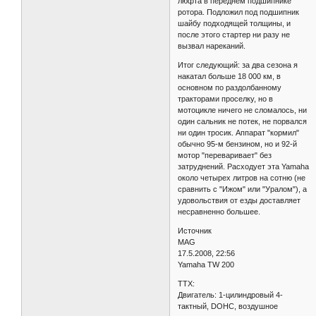
люфта в переднем подшипнике
ротора. Подложил под подшипник
шайбу подходящей толщины, и
после этого стартер ни разу не
вызвал нареканий.
Итог следующий: за два сезона я
накатал больше 18 000 км, в
основном по раздолбанному
тракторами проселку, но в
мотоцикле ничего не сломалось, ни
один сальник не потек, не порвался
ни один тросик. Аппарат "кормил"
обычно 95-м бензином, но и 92-й
мотор "переваривает" без
затруднений. Расходует эта Yamaha
около четырех литров на сотню (не
сравнить с "Ижом" или "Уралом"), а
удовольствия от езды доставляет
несравненно большее.
Источник
MAG
17.5.2008, 22:56
Yamaha TW 200
ТТХ:
Двигатель: 1-цилиндровый 4-
тактный, DOHC, воздушное