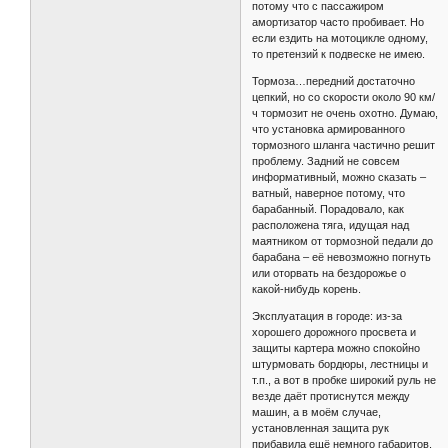
потому что с пассажиром
амортизатор часто пробивает. Но
если ездить на мотоцикле одному,
то претензий к подвеске не имею.
Тормоза…передний достаточно
цепкий, но со скорости около 90 км/
ч тормозит не очень охотно. Думаю,
что установка армированного
тормозного шланга частично решит
проблему. Задний не совсем
информативный, можно сказать –
ватный, наверное потому, что
барабанный. Порадовало, как
расположена тяга, идущая над
маятником от тормозной педали до
барабана – её невозможно погнуть
или оторвать на бездорожье о
какой-нибудь корень.
Эксплуатация в городе: из-за
хорошего дорожного просвета и
защиты картера можно спокойно
штурмовать бордюры, лестницы и
т.п., а вот в пробке широкий руль не
везде даёт протиснутся между
машин, а в моём случае,
установленная защита рук
прибавила ещё немного габаритов.