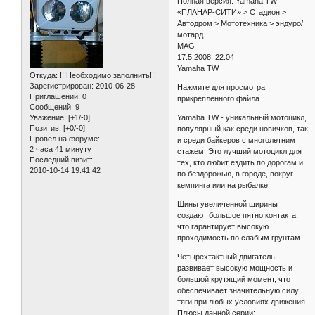
Полная версия: Yamaha TW
«ПЛАНАР-СИТИ» > Стадион >
Автодром > Мототехника > эндуро/
мотард
MAG
17.5.2008, 22:04
Yamaha TW
Откуда:
!!!Необходимо заполнить!!!
Зарегистрирован
: 2010-06-28
Нажмите для просмотра
Приглашений:
0
прикрепленного файла
Сообщений:
9
Yamaha TW - уникальный мотоцикл,
Уважение:
[+1/-0]
Позитив:
[+0/-0]
популярный как среди новичков, так
Провел на форуме:
и среди байкеров с многолетним
2 часа 41 минуту
стажем. Это лучший мотоцикл для
Последний визит:
тех, кто любит ездить по дорогам и
2010-10-14 19:41:42
по бездорожью, в городе, вокруг
кемпинга или на рыбалке.
Шины увеличенной ширины
создают большое пятно контакта,
что гарантирует высокую
проходимость по слабым грунтам.
Четырехтактный двигатель
развивает высокую мощность и
большой крутящий момент, что
обеспечивает значительную силу
тяги при любых условиях движения.
Плюсы данной серии: