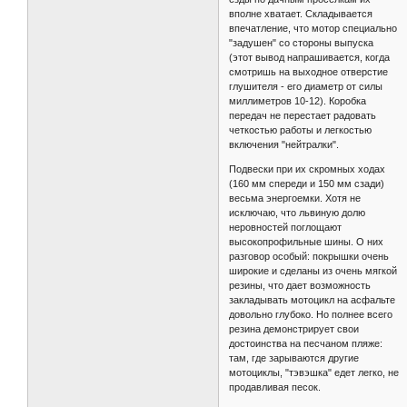
вполне хватает. Складывается
впечатление, что мотор специально
"задушен" со стороны выпуска
(этот вывод напрашивается, когда
смотришь на выходное отверстие
глушителя - его диаметр от силы
миллиметров 10-12). Коробка
передач не перестает радовать
четкостью работы и легкостью
включения "нейтралки".
Подвески при их скромных ходах
(160 мм спереди и 150 мм сзади)
весьма энергоемки. Хотя не
исключаю, что львиную долю
неровностей поглощают
высокопрофильные шины. О них
разговор особый: покрышки очень
широкие и сделаны из очень мягкой
резины, что дает возможность
закладывать мотоцикл на асфальте
довольно глубоко. Но полнее всего
резина демонстрирует свои
достоинства на песчаном пляже:
там, где зарываются другие
мотоциклы, "тэвэшка" едет легко, не
продавливая песок.