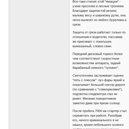
Все-таки стихия этой "ямашки" -
узкие проселки и лесные тропинки.
Благодаря зацепистой резине,
малому весу и широкому рулю, она
легко вылезет из любого бурелома и
грязи.
Защита от грязи работает только по
отношению к водителю, пассажир
же приезжает с покатушек
вымазанный, словно свин.
Передний дисковый тормоз более
чем соответствует скоростным
возможностям аппарата, задний
барабанный немного "туповат".
Светотехника заслуживает оценки
"пять с плюсом": луч фары яркий и
охватывает большой сектор дороги
(по сравнению с "совкоциклами"),
подсветка спидометра глаз не
режет. Мигание поворотников
заметно даже при ярком солнце.
После пробега 7000 км стартер стал
скрежетать при работе. Разобрав
его, ничего криминального я не
нашел, кроме небольшого осевого