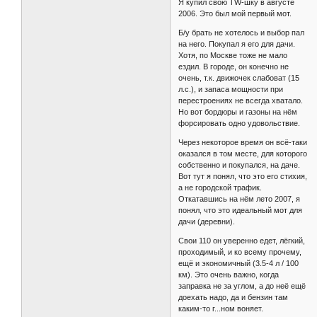
Я купил свою TW-шку в августе
2006. Это был мой первый мот.
Б/у брать не хотелось и выбор пал
на него. Покупал я его для дачи.
Хотя, по Москве тоже не мало
ездил. В городе, он конечно не
очень, т.к. движочек слабоват (15
л.с.), и запаса мощности при
перестроениях не всегда хватало.
Но вот бордюры и газоны на нём
форсировать одно удовольствие.
Через некоторое время он всё-таки
оказался в том месте, для которого
собственно и покупался, на даче.
Вот тут я понял, что это его стихия,
а не городской трафик.
Откатавшись на нём лето 2007, я
понял, что это идеальный мот для
дачи (деревни).
Свои 110 он уверенно едет, лёгкий,
проходимый, и ко всему прочему,
ещё и экономичный (3.5-4 л / 100
км). Это очень важно, когда
заправка не за углом, а до неё ещё
доехать надо, да и бензин там
каким-то г...ном воняет.