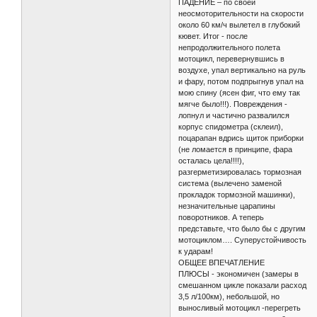
ПАДЕНИЕ – по своей
неосмоторительности на скорости
около 60 км/ч вылетел в глубокий
кювет. Итог - после
непродолжительного полета
мотоцикл, перевернувшись в
воздухе, упал вертикально на руль
и фару, потом подпрыгнув упал на
мою спину (ясен фиг, что ему так
мягче было!!!). Повреждения -
лопнул и частично развалился
корпус спидометра (склеил),
поцарапан вдрись щиток приборки
(не ломается в принципе, фара
осталась цела!!!!),
разгерметизировалась тормозная
система (вылечено заменой
прокладок тормозной машинки),
незначительные царапины
поворотников. А теперь
представьте, что было бы с другим
мотоциклом…. Суперустойчивость
к ударам!
ОБЩЕЕ ВПЕЧАТЛЕНИЕ
ПЛЮСЫ - экономичен (замеры в
смешанном цикле показали расход
3,5 л/100км), небольшой, но
выносливый мотоцикл -перегреть