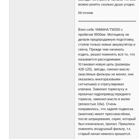
можно ронять сколько душе угодно.
Источник
================================
Взял себе YAMAHA TW200 с
пробегом 9500км. Мотоциклу не
делали предпродажную подготовку,
стояли только новые аккумулятор и
свеча. Прежде чем начинать
ездить, решил поменять всё то, что
называется расходниками.
Установил новую цепь (размеры
428-120), звёзды, сменил масло
(масляные фильтры не менял, они
оказались многоразовыми -
сетчатыми) и отрегулировал
клапана. Заменил тормозуху и
прокачал гидропривод переднего
тормоза, заменил масло в вилке
(вязкостью 10w). Очень
понравилось, что задняя подвеска
(маятник) имеет прессмаслёнки,
после шприцевания, скрип, который
был изначально, пропал. Пришлось
поменять воздушный фильтр, т.к.
старый начал немного крошится.