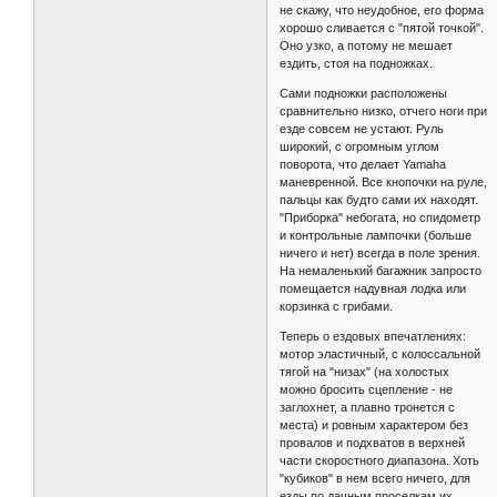
не скажу, что неудобное, его форма
хорошо сливается с "пятой точкой".
Оно узко, а потому не мешает
ездить, стоя на подножках.
Сами подножки расположены
сравнительно низко, отчего ноги при
езде совсем не устают. Руль
широкий, с огромным углом
поворота, что делает Yamaha
маневренной. Все кнопочки на руле,
пальцы как будто сами их находят.
"Приборка" небогата, но спидометр
и контрольные лампочки (больше
ничего и нет) всегда в поле зрения.
На немаленький багажник запросто
помещается надувная лодка или
корзинка с грибами.
Теперь о ездовых впечатлениях:
мотор эластичный, с колоссальной
тягой на "низах" (на холостых
можно бросить сцепление - не
заглохнет, а плавно тронется с
места) и ровным характером без
провалов и подхватов в верхней
части скоростного диапазона. Хоть
"кубиков" в нем всего ничего, для
езды по дачным проселкам их