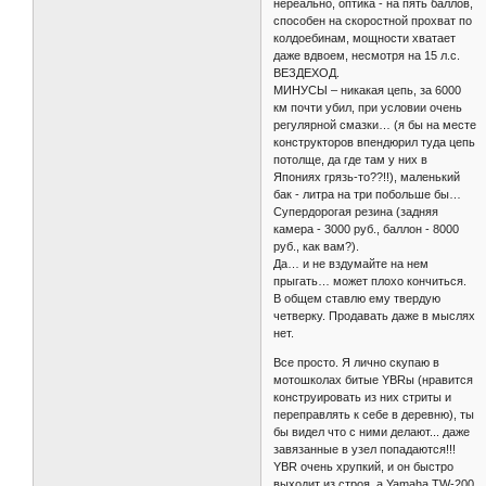
нереально, оптика - на пять баллов,
способен на скоростной прохват по
колдоебинам, мощности хватает
даже вдвоем, несмотря на 15 л.с.
ВЕЗДЕХОД.
МИНУСЫ – никакая цепь, за 6000
км почти убил, при условии очень
регулярной смазки… (я бы на месте
конструкторов впендюрил туда цепь
потолще, да где там у них в
Япониях грязь-то??!!), маленький
бак - литра на три побольше бы…
Супердорогая резина (задняя
камера - 3000 руб., баллон - 8000
руб., как вам?).
Да… и не вздумайте на нем
прыгать… может плохо кончиться.
В общем ставлю ему твердую
четверку. Продавать даже в мыслях
нет.
Все просто. Я лично скупаю в
мотошколах битые YBRы (нравится
конструировать из них стриты и
переправлять к себе в деревню), ты
бы видел что с ними делают... даже
завязанные в узел попадаются!!!
YBR очень хрупкий, и он быстро
выходит из строя, а Yamaha TW-200