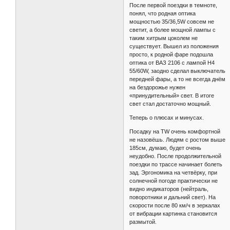
После первой поездки в темноте,
понял, что родная оптика
мощностью 35/36,5W совсем не
светит, а более мощной лампы с
таким хитрым цоколем не
существует. Вышел из положения
просто, к родной фаре подошла
оптика от ВАЗ 2106 с лампой H4
55/60W, заодно сделал выключатель
передней фары, а то не всегда днём
на бездорожье нужен
«принудительный» свет. В итоге
свет стал достаточно мощный.
Теперь о плюсах и минусах.
Посадку на TW очень комфортной
не назовёшь. Людям с ростом выше
185см, думаю, будет очень
неудобно. После продолжительной
поездки по трассе начинает болеть
зад. Эргономика на четвёрку, при
солнечной погоде практически не
видно индикаторов (нейтраль,
поворотники и дальний свет). На
скорости после 80 км/ч в зеркалах
от вибрации картинка становится
размытой.