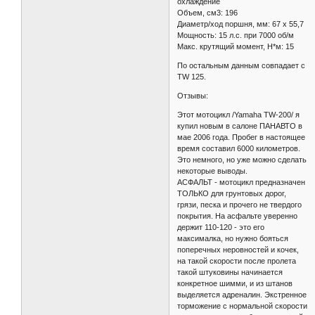
охлаждение
Объем, см3: 196
Диаметр/ход поршня, мм: 67 х 55,7
Мощность: 15 л.с. при 7000 об/м
Макс. крутящий момент, Н*м: 15
По остальным данным совпадает с
TW 125.
Отзывы:
Этот мотоцикл /Yamaha TW-200/ я
купил новым в салоне ПАНАВТО в
мае 2006 года. Пробег в настоящее
время составил 6000 километров.
Это немного, но уже можно сделать
некоторые выводы.
АСФАЛЬТ - мотоцикл предназначен
ТОЛЬКО для грунтовых дорог,
грязи, песка и прочего не твердого
покрытия. На асфальте уверенно
держит 110-120 - это его
максималка, но нужно бояться
поперечных неровностей и кочек,
на такой скорости после пролета
такой штуковины начинается
конкретное шимми, и из штанов
выделяется адреналин. Экстренное
торможение с нормальной скорости