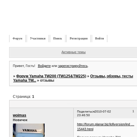
Форум
Участники
Поиск
Регистрация
Войти
Активные темы
Привет, Гость!
Войдите
или
зарегистрируйтесь
.
»
Форум Yamaha TW200 (TW125&TW225)
»
Отзывы, обзоры, тесты
Yamaha TW...
»
отзывы
Страница:
1
отзывы
1
Поделиться
2010-07-02
woimas
23:46:50
Новичок
http://forum.planar.biz/lofiversion/ind …
15443.html