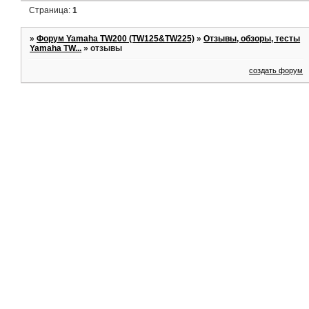
Страница:
1
»
Форум Yamaha TW200 (TW125&TW225)
»
Отзывы, обзоры, тесты
Yamaha TW...
»
отзывы
создать форум