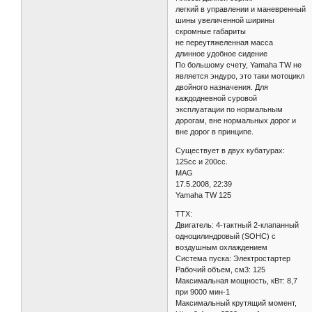
легкий в управлении и маневренный
шины увеличенной ширины
скромные габариты
не переутяжеленная масса
длинное удобное сидение
По большому счету, Yamaha TW не
является эндуро, это таки мотоцикл
двойного назначения. Для
каждодневной суровой
эксплуатации по нормальным
дорогам, вне нормальных дорог и
вне дорог в принципе.
Существует в двух кубатурах:
125сс и 200сс.
MAG
17.5.2008, 22:39
Yamaha TW 125
ТТХ:
Двигатель: 4-тактный 2-клапанный
одноцилиндровый (SOHC) с
воздушным охлаждением
Система пуска: Электростартер
Рабочий объем, см3: 125
Максимальная мощность, кВт: 8,7
при 9000 мин-1
Максимальный крутящий момент,