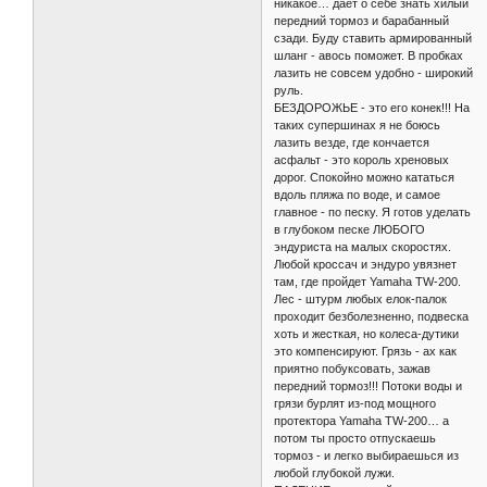
никакое… дает о себе знать хилый
передний тормоз и барабанный
сзади. Буду ставить армированный
шланг - авось поможет. В пробках
лазить не совсем удобно - широкий
руль.
БЕЗДОРОЖЬЕ - это его конек!!! На
таких супершинах я не боюсь
лазить везде, где кончается
асфальт - это король хреновых
дорог. Спокойно можно кататься
вдоль пляжа по воде, и самое
главное - по песку. Я готов уделать
в глубоком песке ЛЮБОГО
эндуриста на малых скоростях.
Любой кроссач и эндуро увязнет
там, где пройдет Yamaha TW-200.
Лес - штурм любых елок-палок
проходит безболезненно, подвеска
хоть и жесткая, но колеса-дутики
это компенсируют. Грязь - ах как
приятно побуксовать, зажав
передний тормоз!!! Потоки воды и
грязи бурлят из-под мощного
протектора Yamaha TW-200… а
потом ты просто отпускаешь
тормоз - и легко выбираешься из
любой глубокой лужи.