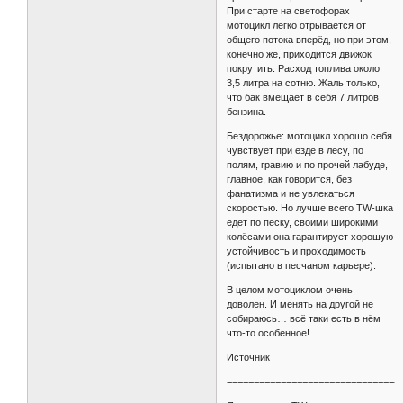
При старте на светофорах
мотоцикл легко отрывается от
общего потока вперёд, но при этом,
конечно же, приходится движок
покрутить. Расход топлива около
3,5 литра на сотню. Жаль только,
что бак вмещает в себя 7 литров
бензина.
Бездорожье: мотоцикл хорошо себя
чувствует при езде в лесу, по
полям, гравию и по прочей лабуде,
главное, как говорится, без
фанатизма и не увлекаться
скоростью. Но лучше всего TW-шка
едет по песку, своими широкими
колёсами она гарантирует хорошую
устойчивость и проходимость
(испытано в песчаном карьере).
В целом мотоциклом очень
доволен. И менять на другой не
собираюсь… всё таки есть в нём
что-то особенное!
Источник
================================