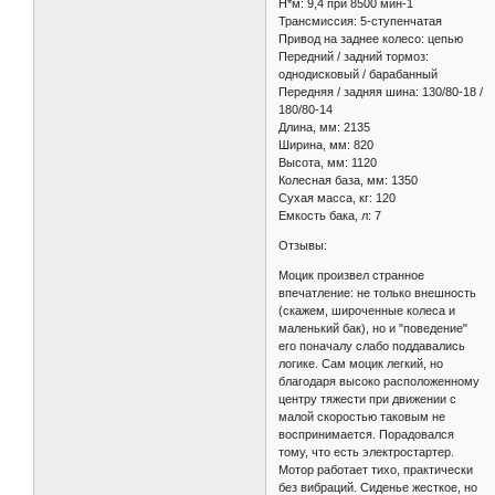
H*м: 9,4 при 8500 мин-1
Трансмиссия: 5-ступенчатая
Привод на заднее колесо: цепью
Передний / задний тормоз:
однодисковый / барабанный
Передняя / задняя шина: 130/80-18 /
180/80-14
Длина, мм: 2135
Ширина, мм: 820
Высота, мм: 1120
Колесная база, мм: 1350
Сухая масса, кг: 120
Емкость бака, л: 7
Отзывы:
Моцик произвел странное
впечатление: не только внешность
(скажем, широченные колеса и
маленький бак), но и "поведение"
его поначалу слабо поддавались
логике. Сам моцик легкий, но
благодаря высоко расположенному
центру тяжести при движении с
малой скоростью таковым не
воспринимается. Порадовался
тому, что есть электростартер.
Мотор работает тихо, практически
без вибраций. Сиденье жесткое, но