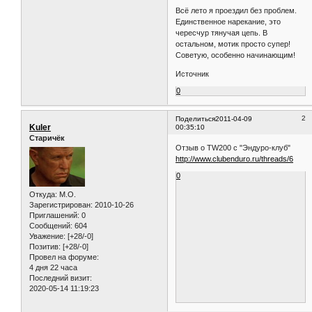
Всё лето я проездил без проблем.
Единственное нарекание, это
чересчур тянучая цепь. В
остальном, мотик просто супер!
Советую, особенно начинающим!
Источник
0
2
Поделиться
2011-04-09
Kuler
00:35:10
Старичёк
Отзыв о TW200 с "Эндуро-клуб"
http://www.clubenduro.ru/threads/6
0
Откуда:
M.O.
Зарегистрирован
: 2010-10-26
Приглашений:
0
Сообщений:
604
Уважение:
[+28/-0]
Позитив:
[+28/-0]
Провел на форуме:
4 дня 22 часа
Последний визит:
2020-05-14 11:19:23