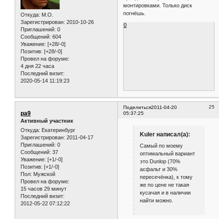
24
Поделиться
2011-04-17
Kuler
23:05:31
Старичёк
Неси в шиномонтаж, уже попытки
смонтировать заднюю покрышку
пройдены безуспешно с тремя
монтировками. Только диск
погнёшь.
Откуда:
M.O.
Зарегистрирован
: 2010-10-26
0
Приглашений:
0
Сообщений:
604
Уважение:
[+28/-0]
Позитив:
[+28/-0]
Провел на форуме:
4 дня 22 часа
Последний визит:
2020-05-14 11:19:23
25
Поделиться
2011-04-20
pa9
05:37:25
Активный участник
Откуда:
Екатеринбург
Kuler написал(а):
Зарегистрирован
: 2011-04-17
Приглашений:
0
Самый по моему
Сообщений:
37
оптимальный вариант
Уважение:
[+1/-0]
это Dunlop (70%
Позитив:
[+1/-0]
асфальт и 30%