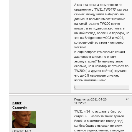
Пол:
Мужской
пересечёнка), к тому
Провел на форуме:
же по цене не такая
15 часов 29 минут
кусачая и в наличии
Последний визит:
найти можно.
2012-05-22 07:12:22
А как эта резина по мягкости по
сравнению с TW31,TW34?Я как раз
сейчас между ними выбираю, но
для меня больше имеет значение
на какой резине TW200 мягче
поедет, а то подвески жестковаты
на мой взгляд, особенно передок, но
это на Bridgestone tw203 и tw204,
которые сейчас стоят - они явно
жёсткие.
И ещё вопрос: кто сколько качает
давление в шинах по опыту
эксплуатации?По мануалу знаю
сколько, но в некоторых отзывах по
TW200 (на других сайтах) звучало
что до 0,5 некоторые спускают
чтобы помягче шла?
0
26
Поделиться
2011-04-20
Kuler
11:22:25