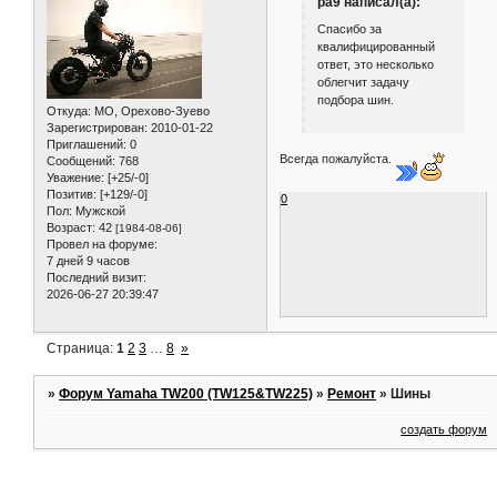
30
Поделиться
2011-04-21
saniokdn
08:38:21
слежу за порядком
pa9 написал(а):
Спасибо за
квалифицированный
ответ, это несколько
облегчит задачу
подбора шин.
Откуда:
МО, Орехово-Зуево
Зарегистрирован
: 2010-01-22
Приглашений:
0
Всегда пожалуйста.
Сообщений:
768
Уважение:
[+25/-0]
Позитив:
[+129/-0]
0
Пол:
Мужской
Возраст:
42
[1984-08-06]
Провел на форуме:
7 дней 9 часов
Последний визит:
2026-06-27 20:39:47
Страница:
1
2
3
…
8
»