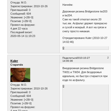
Откуда:
M.O.
Начнём:
Зарегистрирован
: 2010-10-26
Приглашений:
0
Дорожная резина Bridgestone tw203
Сообщений:
604
и tw204.
Уважение:
[+28/-0]
Сам на такой откатал около 20
Позитив:
[+28/-0]
тыс.км. Асфальт держит прекрасно
Провел на форуме:
и сухой и мокрый. А вот на грязи и
4 дня 22 часа
снегу просто никакая.
Последний визит:
2020-05-14 11:19:23
Отредактировано Kuler (2010-10-27
14:02:46)
0
2
Поделиться
2010-10-27
Kuler
14:00:36
Старичёк
Внедорожная резина Bridgestone
TW31 и TW34. Для бездорожья
идеальна, но быстро стирается при
езде по асфальту.
Откуда:
M.O.
0
Зарегистрирован
: 2010-10-26
Приглашений:
0
Сообщений:
604
Уважение:
[+28/-0]
Позитив:
[+28/-0]
Провел на форуме:
4 дня 22 часа