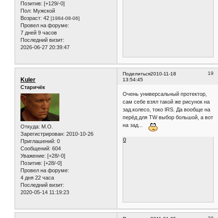
Позитив:
[+129/-0]
Пол:
Мужской
Возраст:
42
[1984-08-06]
Провел на форуме:
7 дней 9 часов
Последний визит:
2026-06-27 20:39:47
19
Поделиться
2010-11-18
Kuler
13:54:45
Старичёк
Очень универсальный протектор,
сам себе взял такой же рисунок на
зад.колесо, токо IRS. Да вообще на
перёд для TW выбор большой, а вот
на зад...
Откуда:
M.O.
Зарегистрирован
: 2010-10-26
0
Приглашений:
0
Сообщений:
604
Уважение:
[+28/-0]
Позитив:
[+28/-0]
Провел на форуме:
4 дня 22 часа
Последний визит:
2020-05-14 11:19:23