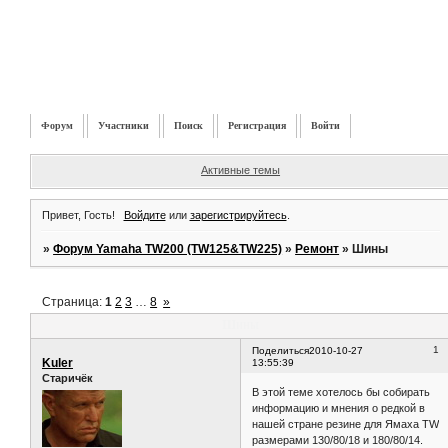
Форум
Участники
Поиск
Регистрация
Войти
Активные темы
Привет, Гость!
Войдите
или
зарегистрируйтесь
.
»
Форум Yamaha TW200 (TW125&TW225)
»
Ремонт
»
Шины
Страница:
1
2
3
…
8
»
Шины
1
Поделиться
2010-10-27
Kuler
13:55:39
Старичёк
В этой теме хотелось бы собирать
информацию и мнения о редкой в
нашей стране резине для Ямаха TW
размерами 130/80/18 и 180/80/14.