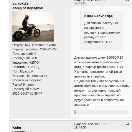
saniokdn
14:41:24
слежу за порядком
Kuler написал(а):
Для зимних покатушек
на зад можно
поставить шипованную
резину от авто
Bridgestone RD713
Откуда:
МО, Орехово-Зуево
Зарегистрирован
: 2010-01-22
Приглашений:
0
Думаю заднюю шину 180/80 R14
Сообщений:
768
можно заменить аналогичной от
Уважение:
[+25/-0]
Позитив:
[+129/-0]
авто, с параметрами 185/80 R14.
Пол:
Мужской
У многих производителей такая
Возраст:
42
[1984-08-06]
шина есть в прайсе.
Провел на форуме:
Но для постоянного пользования
7 дней 9 часов
автомобильные шины использовать
Последний визит:
нельзя, т.к. они имеют плоский
2026-06-27 20:39:47
профиль и не очень адекватно
будут вести себя в поворотах на
асфальте.
0
11
Поделиться
2010-10-27
Kuler
18:44:50