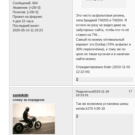
Сообщений:
604
Уважение:
[+28/-0]
Позитив:
[+28/-0]
Это чисто асфальтовая резина,
Провел на форуме:
типа Бриджей TW203 и TW204. Я
4 дня 22 часа
кстати ни разу не видел даже на
Последний визит:
забугорных сайта, чтобы кто то её
2020-05-14 11:19:23
ставил на TW....
Самый по моему оптимальный
вариант это Dunlop (70% асфальт и
30% пересечёнка), к тому же по
цене не такая кусачая и в наличии
найти можно.
Отредактировано Kuler (2010-11-02
12:22:44)
0
17
Поделиться
2010-11-18
saniokdn
10:23:31
слежу за порядком
Так же возможна установка шины
кenda k270 4.00-18
0