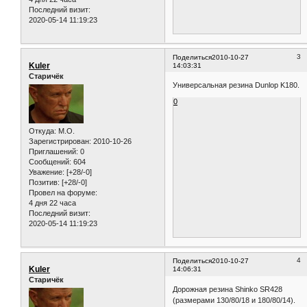
Последний визит:
2020-05-14 11:19:23
3
Поделиться
2010-10-27
Kuler
14:03:31
Старичёк
Универсальная резина Dunlop K180.
0
Откуда:
M.O.
Зарегистрирован
: 2010-10-26
Приглашений:
0
Сообщений:
604
Уважение:
[+28/-0]
Позитив:
[+28/-0]
Провел на форуме:
4 дня 22 часа
Последний визит:
2020-05-14 11:19:23
4
Поделиться
2010-10-27
Kuler
14:06:31
Старичёк
Дорожная резина Shinko SR428
(размерами 130/80/18 и 180/80/14).