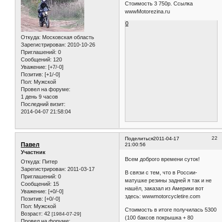
21
Поделиться
2011-03-20
Victor508
12:23:04
Бывалый
В наличии 4 шт. задних покрышек
180/80-14 4PR 78P KENDA K761.
Стоимость 3 750р. Ссылка
wwwMotorezina.ru
0
Откуда:
Московская область
Зарегистрирован
: 2010-10-26
Приглашений:
0
Сообщений:
120
Уважение:
[+7/-0]
Позитив:
[+1/-0]
Пол:
Мужской
Провел на форуме:
1 день 9 часов
Последний визит:
2014-04-07 21:58:04
22
Поделиться
2011-04-17
Павел
21:00:56
Участник
Всем доброго времени суток!
Откуда:
Питер
Зарегистрирован
: 2011-03-17
В связи с тем, что в России-