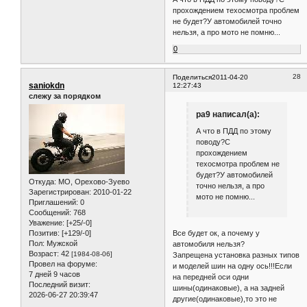
15 часов 29 минут
от других фирм
Последний визит:
(размер то не такой уж
2012-05-22 07:12:22
редкий).
А что в ПДД по этому поводу?С
прохождением техосмотра проблем
не будет?У автомобилей точно
нельзя, а про мото не помню...
0
28
Поделиться
2011-04-20
saniokdn
12:27:43
слежу за порядком
pa9 написал(а):
А что в ПДД по этому
поводу?С
прохождением
техосмотра проблем не
будет?У автомобилей
Откуда:
МО, Орехово-Зуево
точно нельзя, а про
Зарегистрирован
: 2010-01-22
мото не помню...
Приглашений:
0
Сообщений:
768
Уважение:
[+25/-0]
Позитив:
[+129/-0]
Все будет ок, а почему у