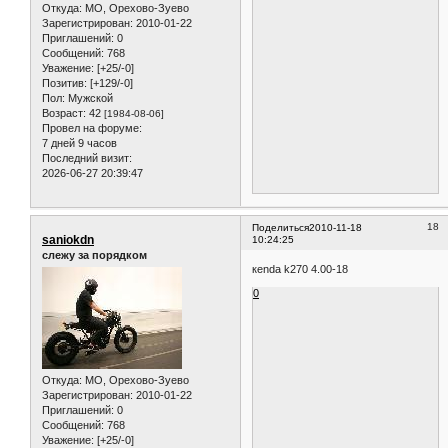
Откуда:
МО, Орехово-Зуево
Зарегистрирован
: 2010-01-22
Приглашений:
0
Сообщений:
768
Уважение:
[+25/-0]
Позитив:
[+129/-0]
Пол:
Мужской
Возраст:
42
[1984-08-06]
Провел на форуме:
7 дней 9 часов
Последний визит:
2026-06-27 20:39:47
18
Поделиться
2010-11-18
saniokdn
10:24:25
слежу за порядком
кenda k270 4.00-18
0
Откуда:
МО, Орехово-Зуево
Зарегистрирован
: 2010-01-22
Приглашений:
0
Сообщений:
768
Уважение:
[+25/-0]