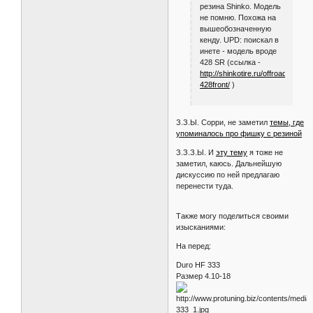
нет. Цена была 3150 р.
(Сохраненную
страницу могу скинуть)
У самого у меня стоит
резина Shinko. Модель
не помню. Похожа на
вышеобозначенную
кенду. UPD: поискал в
инете - модель вроде
428 SR (ссылка -
http://shinkotire.ru/offroad/doubl
428front/
)
З.З.Ы. Сорри, не заметил
темы, где
упоминалось про фишку с резиной
З.З.З.Ы. И
эту тему
я тоже не
заметил, каюсь. Дальнейшую
дискуссию по ней предлагаю
перенести туда.
Также могу поделиться своими
изысканиями:
На перед: