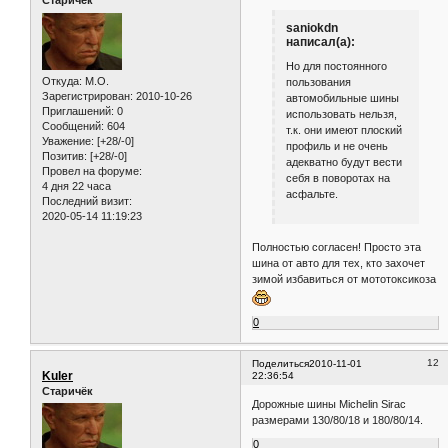
Старичёк
saniokdn
написал(а):
Но для постоянного
Откуда:
M.O.
пользования
Зарегистрирован
: 2010-10-26
автомобильные шины
Приглашений:
0
использовать нельзя,
Сообщений:
604
т.к. они имеют плоский
Уважение:
[+28/-0]
профиль и не очень
Позитив:
[+28/-0]
адекватно будут вести
Провел на форуме:
себя в поворотах на
4 дня 22 часа
асфальте.
Последний визит:
2020-05-14 11:19:23
Полностью согласен! Просто эта
шина от авто для тех, кто захочет
зимой избавиться от мототоксикоза
0
12
Поделиться
2010-11-01
Kuler
22:36:54
Старичёк
Дорожные шины Michelin Sirac
размерами 130/80/18 и 180/80/14.
0