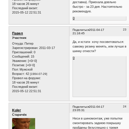
Приглашений:
0
матушке резины задней я так и не
Сообщений:
15
нашёл, заказал из Америки вот
Уважение:
[+0/-0]
здесь: wwwmotorcycletire.com
Позитив:
[+0/-0]
Пол:
Мужской
Стоимость в итоге получилась 5300
Возраст:
42
[1984-07-29]
(100 баксов покрышка + 80
Провел на форуме:
доставка). Приехала довльно
18 часов 26 минут
быстро - за 23 дня. Настоятельно
Последний визит:
рекомендую.
2015-05-12 22:51:31
0
23
Поделиться
2011-04-17
Павел
21:16:45
Участник
Да, и кстати хочу посоветоваться:
Откуда:
Питер
самому резину менять, или лучше в
Зарегистрирован
: 2011-03-17
шинку отнести?
Приглашений:
0
Сообщений:
15
0
Уважение:
[+0/-0]
Позитив:
[+0/-0]
Пол:
Мужской
Возраст:
42
[1984-07-29]
Провел на форуме:
18 часов 26 минут
Последний визит:
2015-05-12 22:51:31