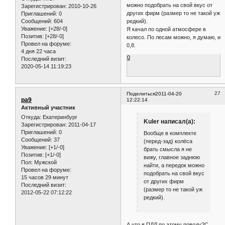
Старичёк
TW31 и 34 по асфальту быстро
сотрёшь... жалко за такие деньги.
Вообще в комплекте (перед-зад)
колёса брать смысла я не вижу,
главное заднюю найти, а передок
Откуда:
M.O.
можно подобрать на свой вкус от
Зарегистрирован
: 2010-10-26
других фирм (размер то не такой уж
Приглашений:
0
Сообщений:
604
редкий).
Уважение:
[+28/-0]
Я качал по одной атмосфере в
Позитив:
[+28/-0]
колесо. По лесам можно, я думаю, и
Провел на форуме:
0,8.
4 дня 22 часа
0
Последний визит:
2020-05-14 11:19:23
27
Поделиться
2011-04-20
pa9
12:22:14
Активный участник
Откуда:
Екатеринбург
Kuler написал(а):
Зарегистрирован
: 2011-04-17
Приглашений:
0
Вообще в комплекте
Сообщений:
37
(перед-зад) колёса
Уважение:
[+1/-0]
брать смысла я не
Позитив:
[+1/-0]
вижу, главное заднюю
Пол:
Мужской
найти, а передок можно
Провел на форуме:
подобрать на свой вкус