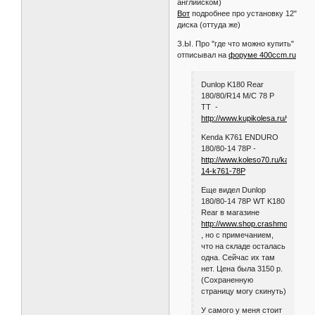
Вот
подробнее про
квадроциклетную резину на TW (на
английском)
Вот
подробнее про установку 12"
диска (оттуда же)
З.Ы. Про "где что можно купить"
отписывал на
форуме 400ccm.ru
Dunlop K180 Rear
180/80/R14 M/C 78 P
TT -
http://www.kupikolesa.ru/view_p
Kenda K761 ENDURO
180/80-14 78P -
http://www.koleso70.ru/katalog/pr
14-k761-78P
Еще видел Dunlop
180/80-14 78P WT K180
Rear в магазине
http://www.shop.crashmoto.ru/
, но с примечанием,
что на складе осталась
одна. Сейчас их там