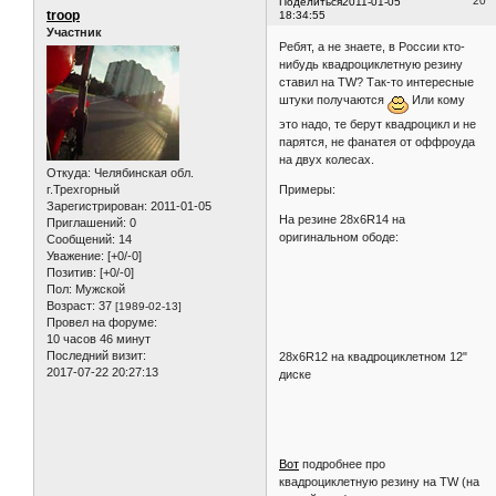
20
Поделиться
2011-01-05
troop
18:34:55
Участник
Ребят, а не знаете, в России кто-
нибудь квадроциклетную резину
ставил на TW? Так-то интересные
штуки получаются
Или кому
это надо, те берут квадроцикл и не
парятся, не фанатея от оффроуда
на двух колесах.
Откуда:
Челябинская обл.
г.Трехгорный
Примеры:
Зарегистрирован
: 2011-01-05
На резине 28x6R14 на
Приглашений:
0
оригинальном ободе:
Сообщений:
14
Уважение:
[+0/-0]
Позитив:
[+0/-0]
Пол:
Мужской
Возраст:
37
[1989-02-13]
Провел на форуме:
10 часов 46 минут
Последний визит:
2017-07-22 20:27:13
28х6R12 на квадроциклетном 12"
диске