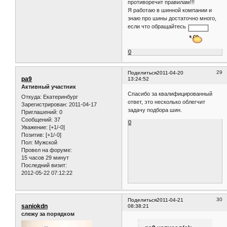
Пол:
Мужской
автомобиля нельзя?
Возраст:
42
[1984-08-06]
Запрещена установка разных типов
Провел на форуме:
и моделей шин на одну ось!!!Если
7 дней 9 часов
на передней оси одни
Последний визит:
шины(одинаковые), а на задней
2026-06-27 20:39:47
другие(одинаковые),то это не
противоречит правилам!!!
Я работаю в шинной компании и
знаю про шины достаточно много,
если что обращайтесь
0
29
Поделиться
2011-04-20
pa9
13:24:52
Активный участник
Спасибо за квалифицированный
Откуда:
Екатеринбург
ответ, это несколько облегчит
Зарегистрирован
: 2011-04-17
задачу подбора шин.
Приглашений:
0
Сообщений:
37
0
Уважение:
[+1/-0]
Позитив:
[+1/-0]
Пол:
Мужской
Провел на форуме:
15 часов 29 минут
Последний визит:
2012-05-22 07:12:22