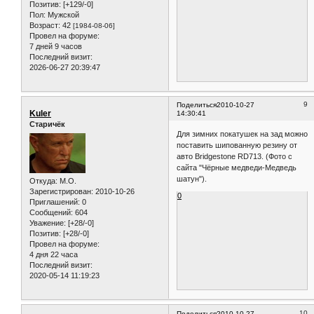
Позитив:
[+129/-0]
Пол:
Мужской
Возраст:
42
[1984-08-06]
Провел на форуме:
7 дней 9 часов
Последний визит:
2026-06-27 20:39:47
9
Поделиться
2010-10-27
Kuler
14:30:41
Старичёк
Для зимних покатушек на зад можно
поставить шипованную резину от
авто Bridgestone RD713. (Фото с
сайта "Чёрные медведи-Медведь
шатун").
Откуда:
M.O.
Зарегистрирован
: 2010-10-26
0
Приглашений:
0
Сообщений:
604
Уважение:
[+28/-0]
Позитив:
[+28/-0]
Провел на форуме:
4 дня 22 часа
Последний визит:
2020-05-14 11:19:23
10
Поделиться
2010-10-27