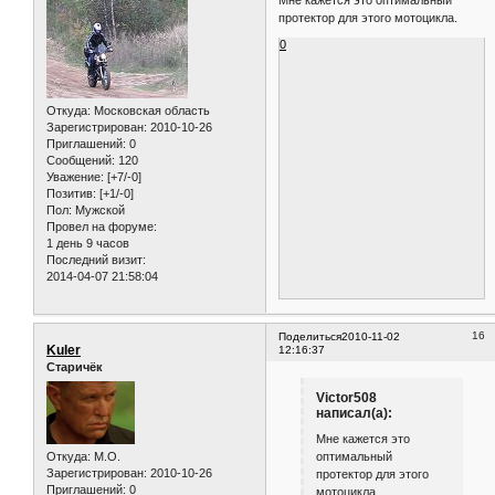
Мне кажется это оптимальный
протектор для этого мотоцикла.
0
Откуда:
Московская область
Зарегистрирован
: 2010-10-26
Приглашений:
0
Сообщений:
120
Уважение:
[+7/-0]
Позитив:
[+1/-0]
Пол:
Мужской
Провел на форуме:
1 день 9 часов
Последний визит:
2014-04-07 21:58:04
16
Поделиться
2010-11-02
Kuler
12:16:37
Старичёк
Victor508
написал(а):
Мне кажется это
Откуда:
M.O.
оптимальный
Зарегистрирован
: 2010-10-26
протектор для этого
Приглашений:
0
мотоцикла.