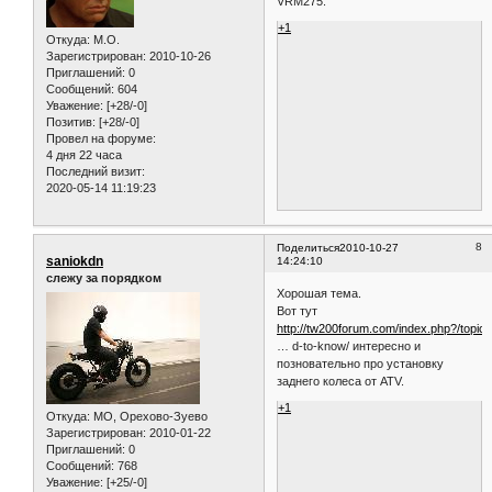
VRM275.
+1
Откуда:
M.O.
Зарегистрирован
: 2010-10-26
Приглашений:
0
Сообщений:
604
Уважение:
[+28/-0]
Позитив:
[+28/-0]
Провел на форуме:
4 дня 22 часа
Последний визит:
2020-05-14 11:19:23
8
Поделиться
2010-10-27
saniokdn
14:24:10
слежу за порядком
Хорошая тема.
Вот тут
http://tw200forum.com/index.php?/topic/
… d-to-know/ интересно и
позновательно про установку
заднего колеса от ATV.
+1
Откуда:
МО, Орехово-Зуево
Зарегистрирован
: 2010-01-22
Приглашений:
0
Сообщений:
768
Уважение:
[+25/-0]