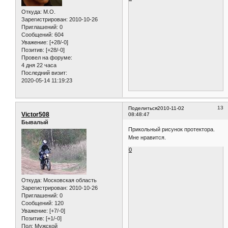
Откуда:
M.O.
Зарегистрирован
: 2010-10-26
Приглашений:
0
Сообщений:
604
Уважение:
[+28/-0]
Позитив:
[+28/-0]
Провел на форуме:
4 дня 22 часа
Последний визит:
2020-05-14 11:19:23
13
Поделиться
2010-11-02
Victor508
08:48:47
Бывалый
Прикольный рисунок протектора.
Мне нравится.
0
Откуда:
Московская область
Зарегистрирован
: 2010-10-26
Приглашений:
0
Сообщений:
120
Уважение:
[+7/-0]
Позитив:
[+1/-0]
Пол:
Мужской