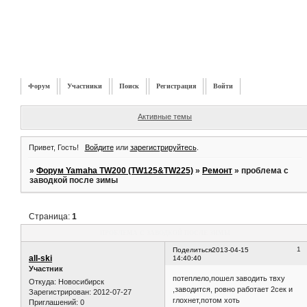
Форум
Участники
Поиск
Регистрация
Войти
Активные темы
Привет, Гость!
Войдите
или
зарегистрируйтесь
.
»
Форум Yamaha TW200 (TW125&TW225)
»
Ремонт
»
проблема с
заводкой после зимы
Страница:
1
проблема с заводкой после зимы
1
Поделиться
2013-04-15
all-ski
14:40:40
Участник
потеплело,пошел заводить твху
Откуда:
Новосибирск
,заводится, ровно работает 2сек и
Зарегистрирован
: 2012-07-27
глохнет,потом хоть
Приглашений:
0