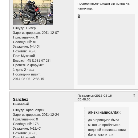
проверить,не уходит ли искра на
изолятор.
0
Откуда:
Питер
Зарегистрирован
: 2011-12-07
Приглашений:
0
Сообщений:
81
Уважение:
[+4/-0]
Позитив:
[+0/-0]
Пол:
Мужской
Возраст:
45
[1981-07-23]
Провел на форуме:
1 день 2 часа
Последний визит:
2014-08-05 12:36:15
5
Поделиться
2013-04-16
Sanchez
05:48:06
Бывалый
Откуда:
Красноярск
all-ski написал(а):
Зарегистрирован
: 2011-12-24
Приглашений:
0
да в принципе была
Сообщений:
173
мысль о проблеме с
Уважение:
[+12/-0]
подачей топлива.а если
Позитив:
[+0/-0]
бак отключить и
Пол:
Мужской