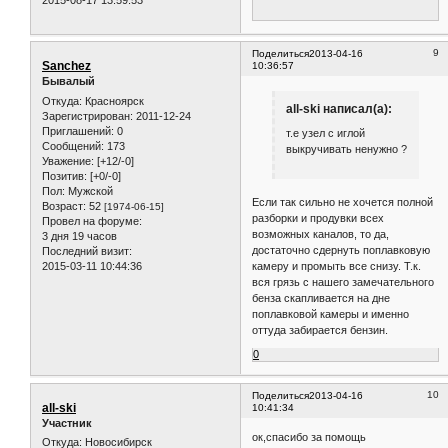
9
Поделиться
2013-04-16
Sanchez
10:36:57
Бывалый
Откуда:
Красноярск
all-ski написал(а):
Зарегистрирован
: 2011-12-24
Приглашений:
0
т.е узел с иглой
Сообщений:
173
выкручивать ненужно ?
Уважение:
[+12/-0]
Позитив:
[+0/-0]
Пол:
Мужской
Если так сильно не хочется полной
Возраст:
52
[1974-06-15]
разборки и продувки всех
Провел на форуме:
возможных каналов, то да,
3 дня 19 часов
достаточно сдернуть поплавковую
Последний визит:
2015-03-11 10:44:36
камеру и промыть все снизу. Т.к.
вся грязь с нашего замечательного
бенза скапливается на дне
поплавковой камеры и именно
оттуда забирается бензин.
0
10
Поделиться
2013-04-16
all-ski
10:41:34
Участник
ок,спасибо за помощь
Откуда:
Новосибирск