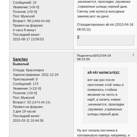
,начинается, прокладки ,пружинки
Сообщений:
10
,сорванные шлицы,черный дым.
Уважение:
[+0/-0]
Свечку уже купил,в выходные
Позитив:
[+0/-0]
Пол:
Мужской
заменю,мот на даче.
Возраст:
58
[1968-04-08]
Отредактировано all-ski (2013-04-16
Провел на форуме:
08:03:11)
4 часа 8 минут
Последний визит:
0
2015-08-17 13:59:53
7
Поделиться
2013-04-16
Sanchez
08:15:00
Бывалый
Откуда:
Красноярск
all-ski написал(а):
Зарегистрирован
: 2011-12-24
Приглашений:
0
вот как раз после
Сообщений:
173
прочтения этой темы и
Уважение:
[+12/-0]
появилось стойкое
Позитив:
[+0/-0]
желание не лезть в
Пол:
Мужской
карб ,а налить химии
Возраст:
52
[1974-06-15]
,начинается, прокладки
Провел на форуме:
,пружинки ,сорванные
3 дня 19 часов
шлицы,черный дым.
Последний визит:
2015-03-11 10:44:36
Ну вот попала песчинка в
поплавковую камеру например, и