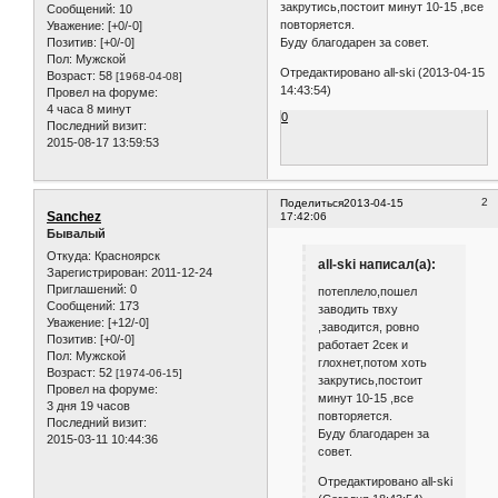
закрутись,постоит минут 10-15 ,все
Сообщений:
10
повторяется.
Уважение:
[+0/-0]
Буду благодарен за совет.
Позитив:
[+0/-0]
Пол:
Мужской
Отредактировано all-ski (2013-04-15
Возраст:
58
[1968-04-08]
14:43:54)
Провел на форуме:
4 часа 8 минут
0
Последний визит:
2015-08-17 13:59:53
2
Поделиться
2013-04-15
Sanchez
17:42:06
Бывалый
Откуда:
Красноярск
all-ski написал(а):
Зарегистрирован
: 2011-12-24
Приглашений:
0
потеплело,пошел
Сообщений:
173
заводить твху
Уважение:
[+12/-0]
,заводится, ровно
Позитив:
[+0/-0]
работает 2сек и
Пол:
Мужской
глохнет,потом хоть
Возраст:
52
[1974-06-15]
закрутись,постоит
Провел на форуме:
минут 10-15 ,все
3 дня 19 часов
повторяется.
Последний визит:
Буду благодарен за
2015-03-11 10:44:36
совет.
Отредактировано all-ski