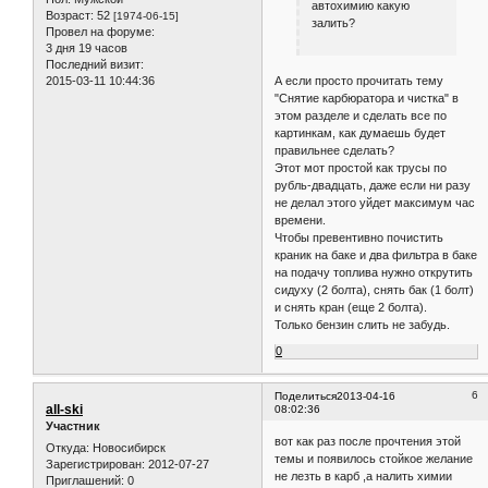
автохимию какую
Возраст:
52
[1974-06-15]
залить?
Провел на форуме:
3 дня 19 часов
Последний визит:
2015-03-11 10:44:36
А если просто прочитать тему
"Снятие карбюратора и чистка" в
этом разделе и сделать все по
картинкам, как думаешь будет
правильнее сделать?
Этот мот простой как трусы по
рубль-двадцать, даже если ни разу
не делал этого уйдет максимум час
времени.
Чтобы превентивно почистить
краник на баке и два фильтра в баке
на подачу топлива нужно открутить
сидуху (2 болта), снять бак (1 болт)
и снять кран (еще 2 болта).
Только бензин слить не забудь.
0
6
Поделиться
2013-04-16
all-ski
08:02:36
Участник
вот как раз после прочтения этой
Откуда:
Новосибирск
темы и появилось стойкое желание
Зарегистрирован
: 2012-07-27
не лезть в карб ,а налить химии
Приглашений:
0