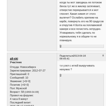
когда ты мот заводишь ее потоком
бенза тут же в жиклер затягивает,
отверстие перекрывается и мот
глохнет. Какая химия от этого
вылечит? Ослабить крепежи на
карбе, повернуть его на 90 градусов
и открутив 4 болта на поплавковой
камере и все почистить нетрудно.
Уговаривать тебя сделать по
нормальному я в общем-то не
планирую.
0
8
Поделиться
2013-04-16
all-ski
09:45:41
Участник
т.е узел с иглой выкручивать
Откуда:
Новосибирск
ненужно ?
Зарегистрирован
: 2012-07-27
Приглашений:
0
0
Сообщений:
10
Уважение:
[+0/-0]
Позитив:
[+0/-0]
Пол:
Мужской
Возраст:
58
[1968-04-08]
Провел на форуме:
4 часа 8 минут
Последний визит:
2015-08-17 13:59:53