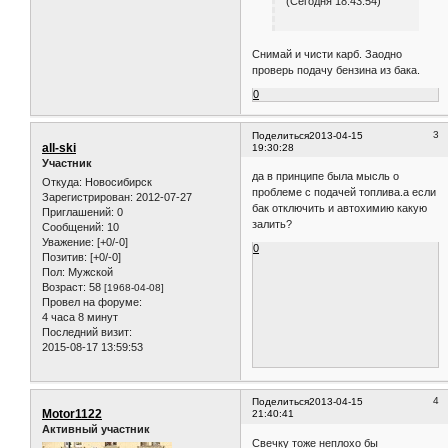
(Сегодня 18:43:54)
Снимай и чисти карб. Заодно
проверь подачу бензина из бака.
0
3
Поделиться
2013-04-15
all-ski
19:30:28
Участник
да в принципе была мысль о
Откуда:
Новосибирск
проблеме с подачей топлива.а если
Зарегистрирован
: 2012-07-27
бак отключить и автохимию какую
Приглашений:
0
залить?
Сообщений:
10
Уважение:
[+0/-0]
0
Позитив:
[+0/-0]
Пол:
Мужской
Возраст:
58
[1968-04-08]
Провел на форуме:
4 часа 8 минут
Последний визит:
2015-08-17 13:59:53
4
Поделиться
2013-04-15
Motor1122
21:40:41
Активный участник
Свечку тоже неплохо бы