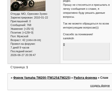
редко.
Прошу не стесняться и присылать в
личку сообщения о спаме, я
оперативно буду решать данные
Откуда:
МО, Орехово-Зуево
вопросы.
Зарегистрирован
: 2010-01-22
Приглашений:
0
Так же можете обращаться по всем
Сообщений:
768
интересующим вопросам)))
Уважение:
[+25/-0]
Позитив:
[+129/-0]
Спасибо за понимание!
Пол:
Мужской
saniokdn
Возраст:
42
[1984-08-06]
Провел на форуме:
0
7 дней 9 часов
Последний визит:
2026-06-27 20:39:47
Страница:
1
»
Форум Yamaha TW200 (TW125&TW225)
»
Работа форума
»
Спам
создать форум