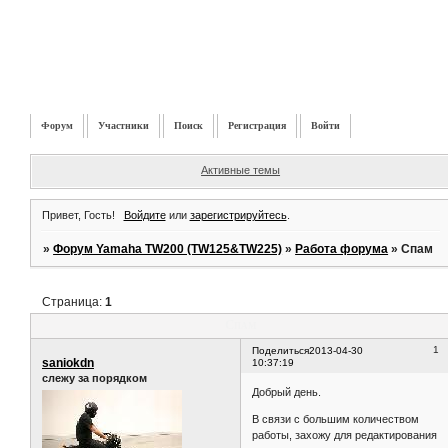
Форум
Участники
Поиск
Регистрация
Войти
Активные темы
Привет, Гость!
Войдите
или
зарегистрируйтесь
.
»
Форум Yamaha TW200 (TW125&TW225)
»
Работа форума
»
Спам
Страница:
1
Спам
1
Поделиться
2013-04-30
saniokdn
10:37:19
слежу за порядком
Добрый день.
В связи с большим количеством
работы, захожу для редактирования