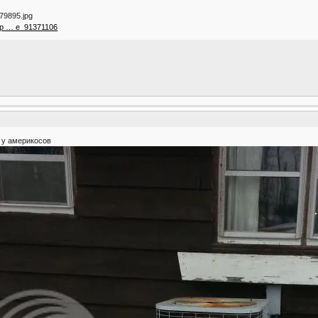
zap … e_91371106
е у америкосов