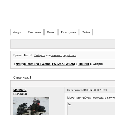
Форум
Участники
Поиск
Регистрация
Войти
Привет, Гость!
Войдите
или
зарегистрируйтесь
.
»
Форум Yamaha TW200 (TW125&TW225)
»
Тюнинг
»
Седло
Страница:
1
Malina92
Поделиться
2013-06-03 11:18:50
Бывалый
Может кто-нибудь подсказать какую
+1