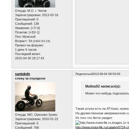
Откуда:
М.О. г. Чехов
Зарегистрирован
: 2013-03-18
Приглашений:
0
Сообщений:
138
Уважение:
[+7/-0]
Позитив:
[+32/-1]
Пол:
Мужской
Возраст:
34
[1992-03-15]
Провел на форуме:
1 день 6 часов
Последний визит:
2015-04-30 18:17:43
saniokdn
Поделиться
2013-06-04 08:53:00
слежу за порядком
Malina92 написал(а):
Может кто-нибудь подсказать
Такая штука есть на ATVшки, нужно
На дружественном американском сай
Откуда:
МО, Орехово-Зуево
Из того что бегло увидел
Зарегистрирован
: 2010-01-22
Приглашений:
0
http://www.motor4ik.ru/catalog/5724
Сообщений:
768