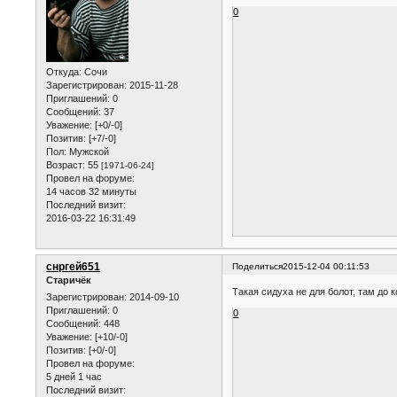
0
Откуда:
Сочи
Зарегистрирован
: 2015-11-28
Приглашений:
0
Сообщений:
37
Уважение:
[+0/-0]
Позитив:
[+7/-0]
Пол:
Мужской
Возраст:
55
[1971-06-24]
Провел на форуме:
14 часов 32 минуты
Последний визит:
2016-03-22 16:31:49
снргей651
Поделиться
2015-12-04 00:11:53
Старичёк
Такая сидуха не для болот, там до 
Зарегистрирован
: 2014-09-10
Приглашений:
0
0
Сообщений:
448
Уважение:
[+10/-0]
Позитив:
[+0/-0]
Провел на форуме:
5 дней 1 час
Последний визит: