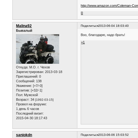
http://www.amazon.com/Coleman-Co
0
Malina92
Поделиться
2013-06-04 18:03:40
Бывалый
Воо, благодарю, надо брать!
+1
Откуда:
М.О. г. Чехов
Зарегистрирован
: 2013-03-18
Приглашений:
0
Сообщений:
138
Уважение:
[+7/-0]
Позитив:
[+32/-1]
Пол:
Мужской
Возраст:
34
[1992-03-15]
Провел на форуме:
1 день 6 часов
Последний визит:
2015-04-30 18:17:43
saniokdn
Поделиться
2013-06-06 15:03:52