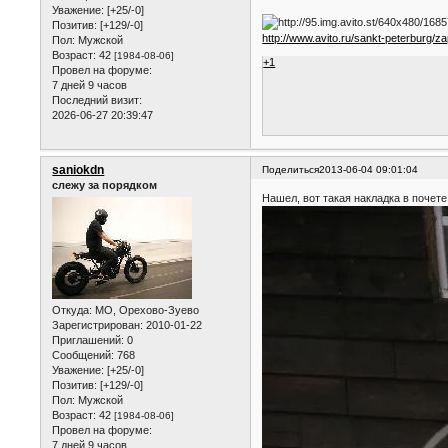
Уважение:
[+25/-0]
Позитив:
[+129/-0]
http://www.avito.ru/sankt-peterburg/
Пол:
Мужской
Возраст:
42
[1984-08-06]
+1
Провел на форуме:
7 дней 9 часов
Последний визит:
2026-06-27 20:39:47
saniokdn
Поделиться
2013-06-04 09:01:04
слежу за порядком
Нашел, вот такая накладка в почет
Откуда:
МО, Орехово-Зуево
Зарегистрирован
: 2010-01-22
Приглашений:
0
Сообщений:
768
Уважение:
[+25/-0]
Позитив:
[+129/-0]
Пол:
Мужской
Возраст:
42
[1984-08-06]
Провел на форуме:
7 дней 9 часов