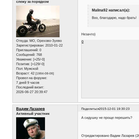
слежу за порядком
Malina92 написал(а):
Воо, благодарю, надо брать!
Незачто)
Откуда:
МО, Орехово-Зуево
0
Зарегистрирован
: 2010-01-22
Приглашений:
0
Сообщений:
768
Уважение:
[+25/-0]
Позитив:
[+129/-0]
Пол:
Мужской
Возраст:
42
[1984-08-06]
Провел на форуме:
7 дней 9 часов
Последний визит:
2026-06-27 20:39:47
Вадим Лазарев
Поделиться
2015-12-01 19:30:23
Активный участник
А сидушку не проще перешить?
Отредактировано Вадим Лазарев (20