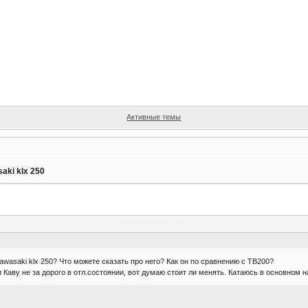
Активные темы
aki klx 250
Kawasaki klx 250
kawasaki klx 250? Что можете сказать про него? Как он по сравнению с ТВ200?
Каву не за дорого в отл.состоянии, вот думаю стоит ли менять. Катаюсь в основном н