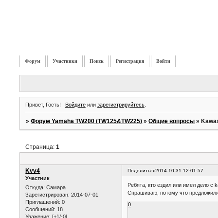
Форум
Участники
Поиск
Регистрация
Войти
Привет, Гость!
Войдите
или
зарегистрируйтесь
.
»
Форум Yamaha TW200 (TW125&TW225)
»
Общие вопросы
»
Kawas
Страница:
1
Kvv4
Поделиться
2014-10-31 12:01:57
Участник
Ребята, кто ездил или имел дело с 
Откуда:
Самара
Спрашиваю, потому что предложили 
Зарегистрирован
: 2014-07-01
Приглашений:
0
0
Сообщений:
18
Уважение:
[+1/-0]