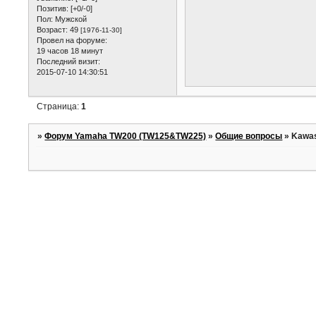
Позитив:
[+0/-0]
Пол:
Мужской
Возраст:
49
[1976-11-30]
Провел на форуме:
19 часов 18 минут
Последний визит:
2015-07-10 14:30:51
Страница:
1
»
Форум Yamaha TW200 (TW125&TW225)
»
Общие вопросы
»
Kawas