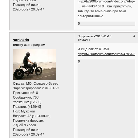
7 дней 9 часов
http://tw200forum.com/index.php?/topic/
Последний визит:
… uel-tanks/
от XT бак прикрутили,
2026-06-27 20:39:47
там где-то тема была про баки
альтернативные.
0
4
Поделиться
2010-11-10
saniokdn
15:34:11
слежу за порядком
И еще бак от ХТ350
http://tw200forum.com/forums/47851/S
0
Откуда:
МО, Орехово-Зуево
Зарегистрирован
: 2010-01-22
Приглашений:
0
Сообщений:
768
Уважение:
[+25/-0]
Позитив:
[+129/-0]
Пол:
Мужской
Возраст:
42
[1984-08-06]
Провел на форуме:
7 дней 9 часов
Последний визит:
2026-06-27 20:39:47