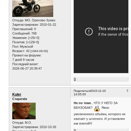
Откуда:
МО, Орехово-Зуево
Зарегистрирован
: 2010-01-22
Приглашений:
0
Сообщений:
768
Уважение:
[+25/-0]
Позитив:
[+129/-0]
Пол:
Мужской
Возраст:
42
[1984-08-06]
Провел на форуме:
7 дней 9 часов
Последний визит:
2026-06-27 20:39:47
0
2
Поделиться
2010-11-10
Kuler
14:05:05
Старичёк
Не по теме
...ЧТО У НЕГО ЗА
БЕНЗОБАК?
Явно
увеличенного объёма, которого не
хватает у штатного. И установлен
Откуда:
M.O.
как влитой!!!
Зарегистрирован
: 2010-10-26
0