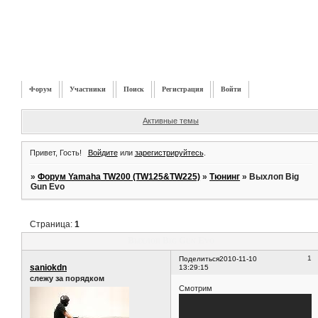
Форум
Участники
Поиск
Регистрация
Войти
Активные темы
Привет, Гость!
Войдите
или
зарегистрируйтесь
.
»
Форум Yamaha TW200 (TW125&TW225)
»
Тюнинг
»
Выхлоп Big
Gun Evo
Страница:
1
Выхлоп Big Gun Evo
1
Поделиться
2010-11-10
saniokdn
13:29:15
слежу за порядком
Смотрим