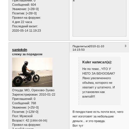
Приглашений:
0
Сообщений:
604
Уважение:
[+28/-0]
Позитив:
[+28/-0]
Провел на форуме:
4 дня 22 часа
Последний визит:
2020-05-14 11:19:23
3
Поделиться
2010-11-10
saniokdn
14:15:53
слежу за порядком
Kuler написал(а):
Не по теме...ЧТО У
НЕГО ЗА БЕНЗОБАК?
Явно увеличенного
объёма, которого не
хватает у штатного. И
Откуда:
МО, Орехово-Зуево
установлен как
Зарегистрирован
: 2010-01-22
влитой!!!
Приглашений:
0
Сообщений:
768
Уважение:
[+25/-0]
Позитив:
[+129/-0]
В пендостане есть почти все, чего
Пол:
Мужской
нет изготовят за небольшие
Возраст:
42
[1984-08-06]
деньги... и это правда.
Провел на форуме:
Вот тут