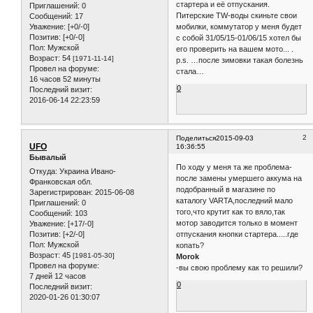
стартера и её отпускания.
Приглашений:
0
Питерские TW-воды скиньте свои
Сообщений:
17
мобилки, коммутатор у меня будет
Уважение:
[+0/-0]
Позитив:
[+0/-0]
с собой 31/05/15-01/06/15 хотел бы
Пол:
Мужской
его проверить на вашем мото... .
Возраст:
54
[1971-11-14]
p.s. …после зимовки такая болезнь
Провел на форуме:
стала…
16 часов 52 минуты
0
Последний визит:
2016-06-14 22:23:59
2
Поделиться
2015-09-03
UFO
16:36:55
Бывалый
По ходу у меня та же проблема-
Откуда:
Украина Ивано-
после замены умершего аккума на
Франковская обл.
подобранный в магазине по
Зарегистрирован
: 2015-06-08
каталогу VARTA,последний мало
Приглашений:
0
того,что крутит как то вяло,так
Сообщений:
103
мотор заводится только в момент
Уважение:
[+17/-0]
Позитив:
[+2/-0]
отпускания кнопки стартера.....где
Пол:
Мужской
копать?
Возраст:
45
[1981-05-30]
Morok
Провел на форуме:
-вы свою проблему как то решили?
7 дней 12 часов
0
Последний визит:
2020-01-26 01:30:07