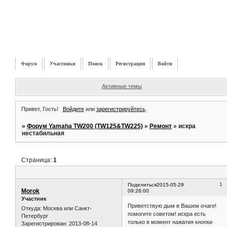
Форум
Участники
Поиск
Регистрация
Войти
Активные темы
Привет, Гость!
Войдите
или
зарегистрируйтесь
.
»
Форум Yamaha TW200 (TW125&TW225)
»
Ремонт
»
искра
нестабильная
Страница:
1
искра нестабильная
1
Поделиться
2015-05-29
Morok
09:26:00
Участник
Приветствую дым в Вашем очаге!
Откуда:
Москва или Санкт-
помогите советом! искра есть
Петербург
только в момент нажатия кнопки
Зарегистрирован
: 2013-08-14