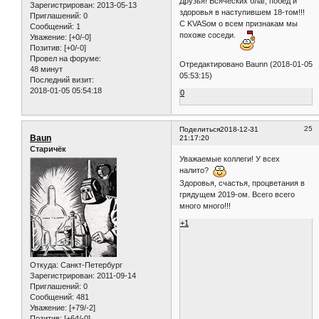
Друзья! Всяческих благ, побед и
Зарегистрирован
: 2013-05-13
здоровья в наступившем 18-том!!!
Приглашений:
0
С KVASом о всем признакам мы
Сообщений:
1
похоже соседи.
Уважение:
[+0/-0]
Позитив:
[+0/-0]
Провел на форуме:
Отредактировано Baunn (2018-01-05
48 минут
05:53:15)
Последний визит:
2018-01-05 05:54:18
0
25
Поделиться
2018-12-31
Baun
21:17:20
Старичёк
Уважаемые коллеги! У всех
налито?
Здоровья, счастья, процветания в
грядущем 2019-ом. Всего всего
много много!!!
+1
Откуда:
Санкт-Петербург
Зарегистрирован
: 2011-09-14
Приглашений:
0
Сообщений:
481
Уважение:
[+79/-2]
Позитив:
[+64/-0]