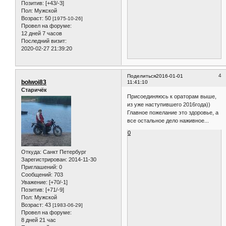
Позитив:
[+43/-3]
Пол:
Мужской
Возраст:
50
[1975-10-26]
Провел на форуме:
12 дней 7 часов
Последний визит:
2020-02-27 21:39:20
4
Поделиться
2016-01-01
bolwoi83
11:41:10
Старичёк
Присоединяюсь к ораторам выше,
из уже наступившего 2016года))
Главное пожелание это здоровье, а
все остальное дело наживное...
0
Откуда:
Санкт Петербург
Зарегистрирован
: 2014-11-30
Приглашений:
0
Сообщений:
703
Уважение:
[+70/-1]
Позитив:
[+71/-9]
Пол:
Мужской
Возраст:
43
[1983-06-29]
Провел на форуме:
8 дней 21 час