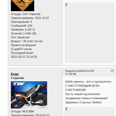
0
Откуда:
Спб \ Харьков
Зарегистрирован
: 2011-11-07
Приглашений:
0
Сообщений:
216
Уважение:
[+19/-1]
Позитив:
[+146/-18]
Пол:
Мужской
Возраст:
38
[1987-09-28]
Провел на форуме:
11 дней 0 часов
Последний визит:
2022-03-27 21:24:29
13
Поделиться
2016-12-30
Kvas
17:34:59
Старичёк
АААА-хренеть.. вот и год пролетел..
С НАСТУПАЮЩИМ ВСЕХ
УЧАСТНИКОВ!!
Пусть новый год исполнит
загаданные планы и пожелания!
Здоровья, Счастья, Любви!
0
Откуда:
МОСКВА
Зарегистрирован
: 2014-03-31