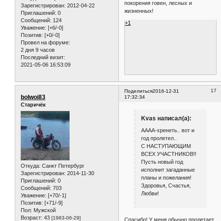
покорения говен, лесных и
Зарегистрирован
: 2012-04-22
жизненных!
Приглашений:
0
Сообщений:
124
+1
Уважение:
[+6/-0]
Позитив:
[+0/-0]
Провел на форуме:
2 дня 9 часов
Последний визит:
2021-05-06 16:53:09
17
Поделиться
2016-12-31
bolwoi83
17:32:34
Старичёк
Kvas написал(а):
АААА-хренеть.. вот и
год пролетел..
С НАСТУПАЮЩИМ
ВСЕХ УЧАСТНИКОВ!!
Пусть новый год
Откуда:
Санкт Петербург
исполнит загаданные
Зарегистрирован
: 2014-11-30
планы и пожелания!
Приглашений:
0
Здоровья, Счастья,
Сообщений:
703
Любви!
Уважение:
[+70/-1]
Позитив:
[+71/-9]
Пол:
Мужской
Возраст:
43
[1983-06-29]
Спасибо! У меня обычно пролетает