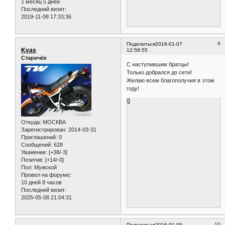
1 месяц 5 дней
Последний визит:
2019-11-08 17:33:36
9
Поделиться
2016-01-07
Kvas
12:58:55
Старичёк
С наступившим братцы!
Только добрался до сети!
Желаю всем благополучия в этом
году!
0
Откуда:
МОСКВА
Зарегистрирован
: 2014-03-31
Приглашений:
0
Сообщений:
628
Уважение:
[+38/-3]
Позитив:
[+14/-0]
Пол:
Мужской
Провел на форуме:
10 дней 8 часов
Последний визит:
2025-05-08 21:04:31
10
Поделиться
2016-01-09