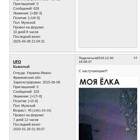
Приглашений:
0
Сообщений:
628
Уважение:
[+38/-3]
Позитив:
[+14/-0]
Пол:
Мужской
Провел на форуме:
10 дней 8 часов
Последний визит:
2025-05-08 21:04:31
14
Поделиться
2016-12-30
UFO
18:08:37
Бывалый
С наступающим!!!
Откуда:
Украина Ивано-
Франковская обл.
Зарегистрирован
: 2015-06-08
Приглашений:
0
Сообщений:
103
Уважение:
[+17/-0]
Позитив:
[+2/-0]
Пол:
Мужской
Возраст:
45
[1981-05-30]
Провел на форуме:
7 дней 12 часов
Последний визит:
2020-01-26 01:30:07