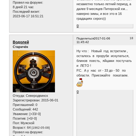
Провел на форуме:
незаметно только летний период, а
8 дней 21 час
далее 9 месяцев Питерской хм...
Последний визит:
наверно зимы, и все это в 16
2023-06-17 16:51:21
градациях серого))
0
18
Поделиться
2017-01-06
Водолей
11:45:42
Старичёк
Ну что : Новый год встретили ,
осталось в проруби искупаться,
блинов поесть, яйцами постучать
и ЛЕТО !
Р.С. А у нас от - 33 до - 50 по
области. Приезжайте покатаем.
0
Откуда:
Северодвинск
Зарегистрирован
: 2015-06-01
Приглашений:
0
Сообщений:
442
Уважение:
[+33/-0]
Позитив:
[+0/-0]
Пол:
Мужской
Возраст:
64
[1962-05-08]
Провел на форуме: