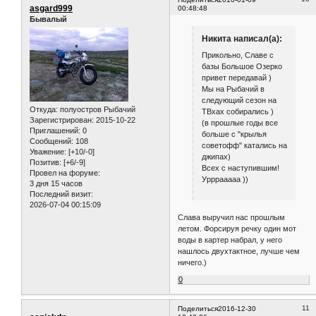
asgard999
00:48:48
Бывалый
Никита написал(а):
Прикольно, Славе с
базы Большое Озерко
привет передавай )
Мы на Рыбачий в
следующий сезон на
Откуда:
полуостров Рыбачий
ТВхах собирались )
Зарегистрирован
: 2015-10-22
(в прошлые годы все
Приглашений:
0
больше с "крылья
Сообщений:
108
советофф" катались на
Уважение:
[+10/-0]
джипах)
Позитив:
[+6/-9]
Всех с наступившим!
Провел на форуме:
Урррааааа ))
3 дня 15 часов
Последний визит:
2026-07-04 00:15:09
Слава выручил нас прошлым
летом. Форсируя речку один мот
воды в картер набрал, у него
нашлось двухтактное, лучше чем
ничего.)
0
11
Поделиться
2016-12-30