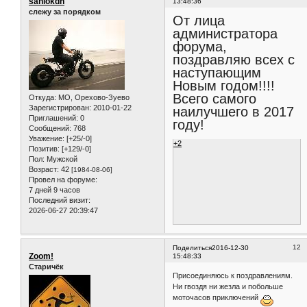
saniokdn
13:48:36
слежу за порядком
От лица
администратора
форума,
поздравляю всех с
наступающим
Новым годом!!!!
Всего самого
Откуда:
МО, Орехово-Зуево
Зарегистрирован
: 2010-01-22
наилучшего в 2017
Приглашений:
0
году!
Сообщений:
768
Уважение:
[+25/-0]
+2
Позитив:
[+129/-0]
Пол:
Мужской
Возраст:
42
[1984-08-06]
Провел на форуме:
7 дней 9 часов
Последний визит:
2026-06-27 20:39:47
12
Поделиться
2016-12-30
Zoom!
15:48:33
Старичёк
Присоединяюсь к поздравлениям.
Ни гвоздя ни жезла и побольше
моточасов приключений