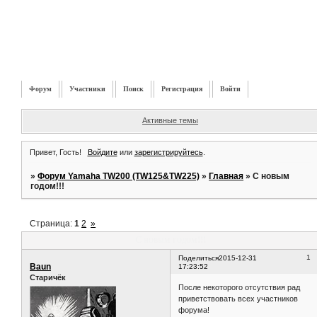
Форум
Участники
Поиск
Регистрация
Войти
Активные темы
Привет, Гость!
Войдите
или
зарегистрируйтесь
.
»
Форум Yamaha TW200 (TW125&TW225)
»
Главная
»
С новым
годом!!!
Страница:
1
2
»
С новым годом!!!
1
Поделиться
2015-12-31
Baun
17:23:52
Старичёк
После некоторого отсутствия рад
приветствовать всех участников
форума!