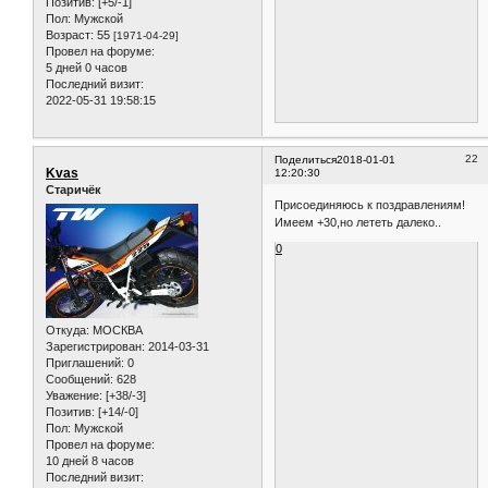
Позитив:
[+5/-1]
Пол:
Мужской
Возраст:
55
[1971-04-29]
Провел на форуме:
5 дней 0 часов
Последний визит:
2022-05-31 19:58:15
22
Поделиться
2018-01-01
Kvas
12:20:30
Старичёк
Присоединяюсь к поздравлениям!
Имеем +30,но лететь далеко..
0
Откуда:
МОСКВА
Зарегистрирован
: 2014-03-31
Приглашений:
0
Сообщений:
628
Уважение:
[+38/-3]
Позитив:
[+14/-0]
Пол:
Мужской
Провел на форуме:
10 дней 8 часов
Последний визит: