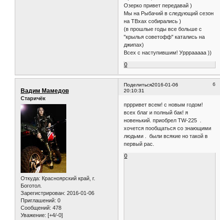
Озерко привет передавай )
Мы на Рыбачий в следующий сезон
на ТВхах собирались )
(в прошлые годы все больше с
"крылья советофф" катались на
джипах)
Всех с наступившим! Урррааааа ))
0
6
Поделиться
2016-01-06
Вадим Мамедов
20:10:31
Старичёк
пррривет всем! с новым годом!
всех благ и полный бак! я
новенький. приобрел TW-225 .
хочется пообщаться со знающими
людьми . были всякие но такой в
первый рас.
0
Откуда:
Красноярский край, г.
Боготол.
Зарегистрирован
: 2016-01-06
Приглашений:
0
Сообщений:
478
Уважение:
[+4/-0]