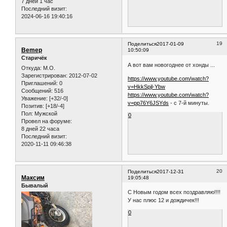
7 дней 1 час
Последний визит:
2024-06-16 19:40:16
19
Поделиться
2017-01-09
Bemep
10:50:09
Старичёк
А вот вам новогоднее от хонды ...
Откуда:
М.О.
Зарегистрирован
: 2012-07-02
https://www.youtube.com/watch?
Приглашений:
0
v=HkkSpjl-Ybw
Сообщений:
516
https://www.youtube.com/watch?
Уважение:
[+32/-0]
v=pp76Y6JSYds
- с 7-й минуты.
Позитив:
[+18/-4]
Пол:
Мужской
0
Провел на форуме:
8 дней 22 часа
Последний визит:
2020-11-11 09:46:38
20
Поделиться
2017-12-31
Максим
19:05:48
Бывалый
С Новым годом всех поздравляю!!!!
У нас плюс 12 и дождичек!!!
0