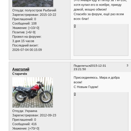
хотя купил его в ноябре, приеду
домой, мощно обмою!
Откуда:
полуостров Рыбачий
Спасибо за форум, ещё раз всем
Зарегистрирован
: 2015-10-22
всех благ!
Приглашений:
0
Сообщений:
108
0
Уважение:
[+10/-0]
Позитив:
[+6/-9]
Провел на форуме:
3 дня 15 часов
Последний визит:
2026-07-04 00:15:09
3
Поделиться
2015-12-31
Анатолий
23:21:50
Старичёк
Присоединяюсь. Мира и добра
всем!
С Новым Годом!
0
Откуда:
Украина
Зарегистрирован
: 2012-09-23
Приглашений:
0
Сообщений:
416
Уважение:
[+70/-0]