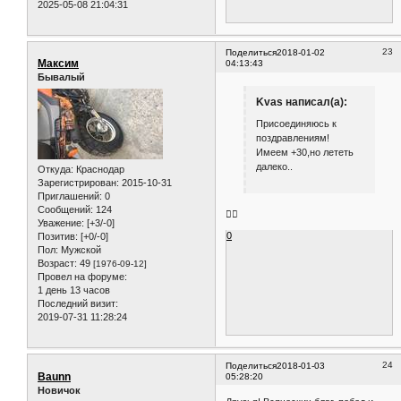
2025-05-08 21:04:31
23
Поделиться
2018-01-02
Максим
04:13:43
Бывалый
Kvas написал(а):
Присоединяюсь к
поздравлениям!
Имеем +30,но лететь
далеко..
Откуда:
Краснодар
Зарегистрирован
: 2015-10-31
Приглашений:
0
Сообщений:
124
👍🏼
Уважение:
[+3/-0]
0
Позитив:
[+0/-0]
Пол:
Мужской
Возраст:
49
[1976-09-12]
Провел на форуме:
1 день 13 часов
Последний визит:
2019-07-31 11:28:24
24
Поделиться
2018-01-03
Baunn
05:28:20
Новичок