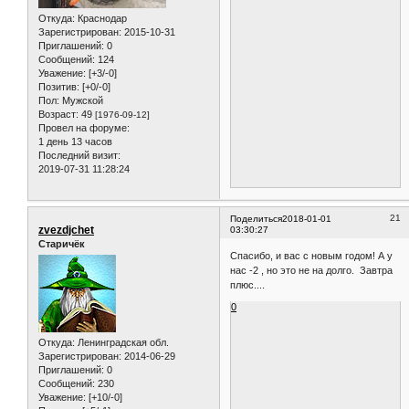
Откуда:
Краснодар
Зарегистрирован
: 2015-10-31
Приглашений:
0
Сообщений:
124
Уважение:
[+3/-0]
Позитив:
[+0/-0]
Пол:
Мужской
Возраст:
49
[1976-09-12]
Провел на форуме:
1 день 13 часов
Последний визит:
2019-07-31 11:28:24
21
Поделиться
2018-01-01
zvezdjchet
03:30:27
Старичёк
Спасибо, и вас с новым годом! А у
нас -2 , но это не на долго. Завтра
плюс....
0
Откуда:
Ленинградская обл.
Зарегистрирован
: 2014-06-29
Приглашений:
0
Сообщений:
230
Уважение:
[+10/-0]