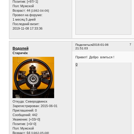
Позитив:
[+97/-1]
Пол:
Мужской
Возраст:
44
[1982-04-06]
Провел на форуме:
1 месяц 5 дней
Последний визит:
2019-11-08 17:33:36
7
Поделиться
2016-01-06
Водолей
21:51:03
Старичёк
Привет! Добро влиться !
0
Откуда:
Северодвинск
Зарегистрирован
: 2015-06-01
Приглашений:
0
Сообщений:
442
Уважение:
[+33/-0]
Позитив:
[+0/-0]
Пол:
Мужской
Возраст:
64
[1962-05-08]