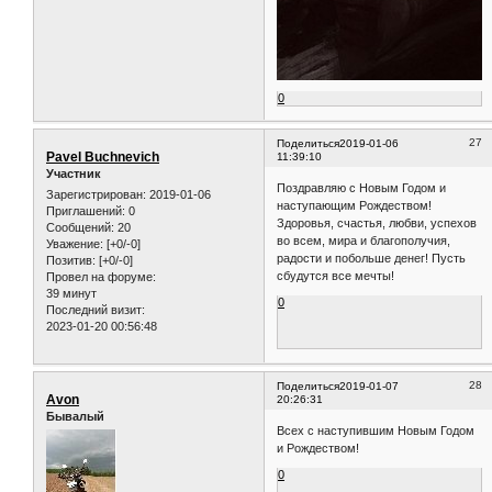
0
27
Поделиться
2019-01-06
Pavel Buchnevich
11:39:10
Участник
Поздравляю с Новым Годом и
Зарегистрирован
: 2019-01-06
наступающим Рождеством!
Приглашений:
0
Здоровья, счастья, любви, успехов
Сообщений:
20
во всем, мира и благополучия,
Уважение:
[+0/-0]
радости и побольше денег! Пусть
Позитив:
[+0/-0]
сбудутся все мечты!
Провел на форуме:
39 минут
0
Последний визит:
2023-01-20 00:56:48
28
Поделиться
2019-01-07
Avon
20:26:31
Бывалый
Всех с наступившим Новым Годом
и Рождеством!
0