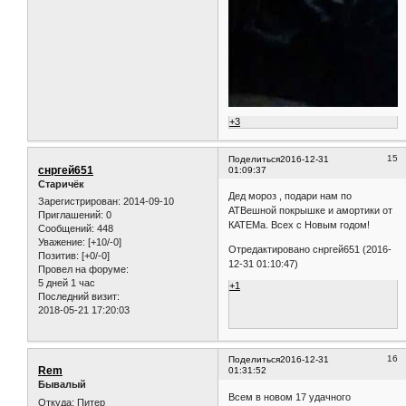
+3
15
Поделиться
2016-12-31
снргей651
01:09:37
Старичёк
Дед мороз , подари нам по
Зарегистрирован
: 2014-09-10
АТВешной покрышке и амортики от
Приглашений:
0
КАТЕМа. Всех с Новым годом!
Сообщений:
448
Уважение:
[+10/-0]
Отредактировано снргей651 (2016-
Позитив:
[+0/-0]
12-31 01:10:47)
Провел на форуме:
5 дней 1 час
+1
Последний визит:
2018-05-21 17:20:03
16
Поделиться
2016-12-31
Rem
01:31:52
Бывалый
Всем в новом 17 удачного
Откуда:
Питер