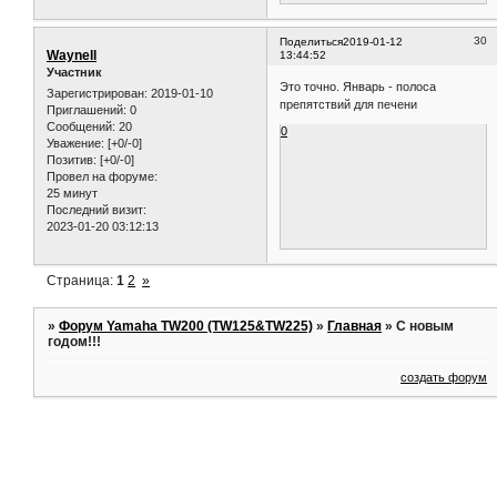
30
Поделиться
2019-01-12
Waynell
13:44:52
Участник
Это точно. Январь - полоса
Зарегистрирован
: 2019-01-10
препятствий для печени
Приглашений:
0
Сообщений:
20
0
Уважение:
[+0/-0]
Позитив:
[+0/-0]
Провел на форуме:
25 минут
Последний визит:
2023-01-20 03:12:13
Страница:
1
2
»
»
Форум Yamaha TW200 (TW125&TW225)
»
Главная
»
С новым
годом!!!
создать форум