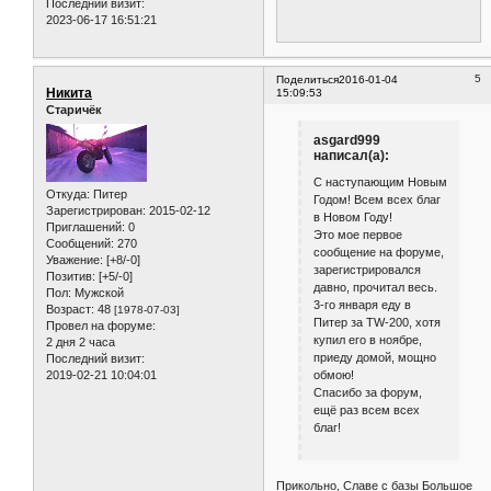
Последний визит:
2023-06-17 16:51:21
5
Поделиться
2016-01-04
Никита
15:09:53
Старичёк
asgard999
написал(а):
С наступающим Новым
Откуда:
Питер
Годом! Всем всех благ
Зарегистрирован
: 2015-02-12
в Новом Году!
Приглашений:
0
Это мое первое
Сообщений:
270
сообщение на форуме,
Уважение:
[+8/-0]
зарегистрировался
Позитив:
[+5/-0]
давно, прочитал весь.
Пол:
Мужской
3-го января еду в
Возраст:
48
[1978-07-03]
Питер за TW-200, хотя
Провел на форуме:
купил его в ноябре,
2 дня 2 часа
приеду домой, мощно
Последний визит:
обмою!
2019-02-21 10:04:01
Спасибо за форум,
ещё раз всем всех
благ!
Прикольно, Славе с базы Большое