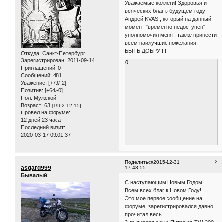
Уважаемые коллеги! Здоровья и
всяческих благ в будущем году!
Андрей KVAS , который на данный
момент "временно недоступен"
уполномочил меня , также принести
всем наилучшие пожелания.
БЫТЬ ДОБРУ!!!!
Откуда:
Санкт-Петербург
Зарегистрирован
: 2011-09-14
0
Приглашений:
0
Сообщений:
481
Уважение:
[+79/-2]
Позитив:
[+64/-0]
Пол:
Мужской
Возраст:
63
[1962-12-15]
Провел на форуме:
12 дней 23 часа
Последний визит:
2020-03-17 09:01:37
2
Поделиться
2015-12-31
asgard999
17:48:55
Бывалый
С наступающим Новым Годом!
Всем всех благ в Новом Году!
Это мое первое сообщение на
форуме, зарегистрировался давно,
прочитал весь.
3-го января еду в Питер за TW-200,