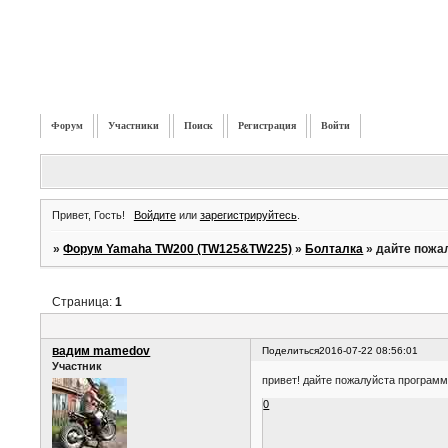
Форум
Участники
Поиск
Регистрация
Войти
Привет, Гость!
Войдите
или
зарегистрируйтесь
.
»
Форум Yamaha TW200 (TW125&TW225)
»
Болталка
»
дайте пожа
Страница:
1
вадим mamedov
Поделиться
2016-07-22 08:56:01
Участник
привет! дайте пожалуйста программ
0