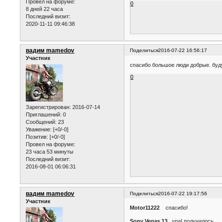
Провел на форуме:
0
8 дней 22 часа
Последний визит:
2020-11-11 09:46:38
вадим mamedov
Поделиться
2016-07-22 16:56:17
Участник
спасибо большое люди добрые. буд
0
Зарегистрирован
: 2016-07-14
Приглашений:
0
Сообщений:
23
Уважение:
[+0/-0]
Позитив:
[+0/-0]
Провел на форуме:
23 часа 53 минуты
Последний визит:
2016-08-01 06:06:31
вадим mamedov
Поделиться
2016-07-22 19:17:56
Участник
Motor11222
спасибо!
Sony Vegas 13
ура! получилось. об