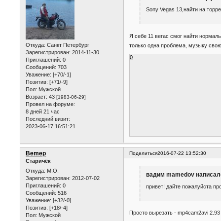
Sony Vegas 13,найти на торр
Я себе 11 вегас смог найти нормал
Откуда:
Санкт Петербург
только одна проблема, музыку свою
Зарегистрирован
: 2014-11-30
0
Приглашений:
0
Сообщений:
703
Уважение:
[+70/-1]
Позитив:
[+71/-9]
Пол:
Мужской
Возраст:
43
[1983-06-29]
Провел на форуме:
8 дней 21 час
Последний визит:
2023-06-17 16:51:21
Bemep
Поделиться
2016-07-22 13:52:30
Старичёк
Откуда:
М.О.
вадим mamedov написал(
Зарегистрирован
: 2012-07-02
Приглашений:
0
привет! дайте пожалуйста пр
Сообщений:
516
Уважение:
[+32/-0]
Позитив:
[+18/-4]
Просто вырезать - mp4cam2avi 2.93
Пол:
Мужской