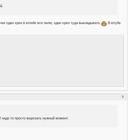
й.
чке один хрен в ютюбе все пилю, один хрен туда выкладывать
В ютубе
5
! надо то просто вырезать нужный момент.