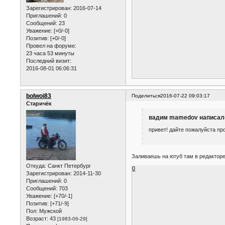
Зарегистрирован
: 2016-07-14
Приглашений:
0
Сообщений:
23
Уважение:
[+0/-0]
Позитив:
[+0/-0]
Провел на форуме:
23 часа 53 минуты
Последний визит:
2016-08-01 06:06:31
bolwoi83
Поделиться
2016-07-22 09:03:17
Старичёк
вадим mamedov написал(
привет! дайте пожалуйста пр
Заливаешь на ютуб там в редакторе
Откуда:
Санкт Петербург
0
Зарегистрирован
: 2014-11-30
Приглашений:
0
Сообщений:
703
Уважение:
[+70/-1]
Позитив:
[+71/-9]
Пол:
Мужской
Возраст:
43
[1983-06-29]