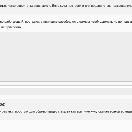
ентах легко,освоить за день можно.Есть куча настроек и для продвинутых пользователе
ьно работающий, поставил, в принципе разобрался с самым необходимым, но по привы
 не приклеить
а):
ограммку простую для обрезки видео с экшен камеры. уже кучу скачал всякой ерунды