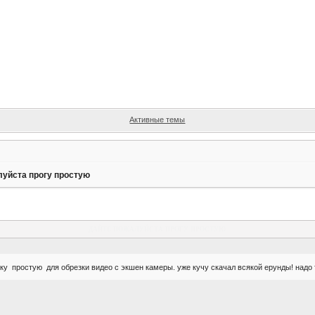
Активные темы
луйста прогу простую
дайте пожалуйста прогу простую
ку простую для обрезки видео с экшен камеры. уже кучу скачал всякой ерунды! надо