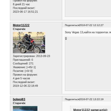
Провел на форуме:
8 дней 21 час
Последний визит:
2023-06-17 16:51:21
Motor11222
Поделиться
2016-07-22 12:12:27
Старичёк
Sony Vegas 13,найти на торрентах л
0
Зарегистрирован
: 2013-09-23
Приглашений:
0
Сообщений:
271
Уважение:
[+45/-1]
Позитив:
[+0/-0]
Провел на форуме:
4 дня 5 часов
Последний визит:
2019-12-06 22:18:49
bolwoi83
Поделиться
2016-07-22 13:22:19
Старичёк
Motor11222 написал(а):