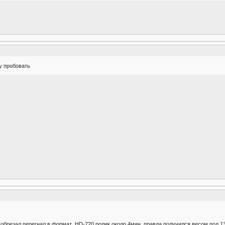
у пробовать
резал перегнал в формат HD-720 ролик около 4мин. правда получился весом под 13г