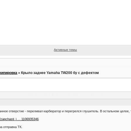
Активные темы
кипировка
»
Крыло заднее Yamaha TW200 бу с дефектом
Крыло заднее Yamaha TW200 бу с дефектом
анное отверстие - переливал карбюратор и перегрелся глушитель. В остальном целое, 
a/zapchasti_i … 1106935346
а отправка ТК.