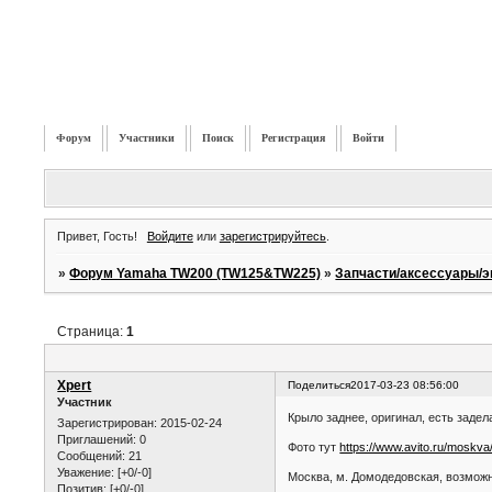
Форум
Участники
Поиск
Регистрация
Войти
Привет, Гость!
Войдите
или
зарегистрируйтесь
.
»
Форум Yamaha TW200 (TW125&TW225)
»
Запчасти/аксессуары/э
Страница:
1
Xpert
Поделиться
2017-03-23 08:56:00
Участник
Крыло заднее, оригинал, есть задел
Зарегистрирован
: 2015-02-24
Приглашений:
0
Фото тут
https://www.avito.ru/moskv
Сообщений:
21
Уважение:
[+0/-0]
Москва, м. Домодедовская, возможн
Позитив:
[+0/-0]