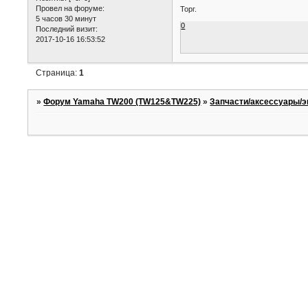
Провел на форуме:
Торг.
5 часов 30 минут
0
Последний визит:
2017-10-16 16:53:52
Страница:
1
»
Форум Yamaha TW200 (TW125&TW225)
»
Запчасти/аксессуары/э