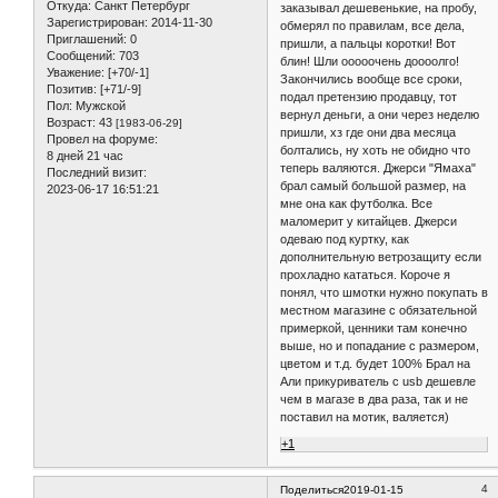
Откуда:
Санкт Петербург
заказывал дешевенькие, на пробу,
Зарегистрирован
: 2014-11-30
обмерял по правилам, все дела,
Приглашений:
0
пришли, а пальцы коротки! Вот
Сообщений:
703
блин! Шли ооооочень доооолго!
Уважение:
[+70/-1]
Закончились вообще все сроки,
Позитив:
[+71/-9]
подал претензию продавцу, тот
Пол:
Мужской
вернул деньги, а они через неделю
Возраст:
43
[1983-06-29]
пришли, хз где они два месяца
Провел на форуме:
болтались, ну хоть не обидно что
8 дней 21 час
теперь валяются. Джерси "Ямаха"
Последний визит:
брал самый большой размер, на
2023-06-17 16:51:21
мне она как футболка. Все
маломерит у китайцев. Джерси
одеваю под куртку, как
дополнительную ветрозащиту если
прохладно кататься. Короче я
понял, что шмотки нужно покупать в
местном магазине с обязательной
примеркой, ценники там конечно
выше, но и попадание с размером,
цветом и т.д. будет 100% Брал на
Али прикуриватель с usb дешевле
чем в магазе в два раза, так и не
поставил на мотик, валяется)
+1
4
Поделиться
2019-01-15