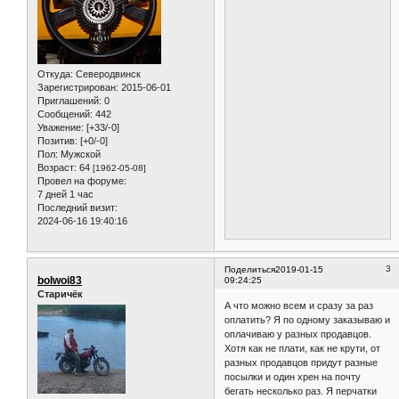
Откуда:
Северодвинск
Зарегистрирован
: 2015-06-01
Приглашений:
0
Сообщений:
442
Уважение:
[+33/-0]
Позитив:
[+0/-0]
Пол:
Мужской
Возраст:
64
[1962-05-08]
Провел на форуме:
7 дней 1 час
Последний визит:
2024-06-16 19:40:16
3
Поделиться
2019-01-15
bolwoi83
09:24:25
Старичёк
А что можно всем и сразу за раз
оплатить? Я по одному заказываю и
оплачиваю у разных продавцов.
Хотя как не плати, как не крути, от
разных продавцов придут разные
посылки и один хрен на почту
бегать несколько раз. Я перчатки