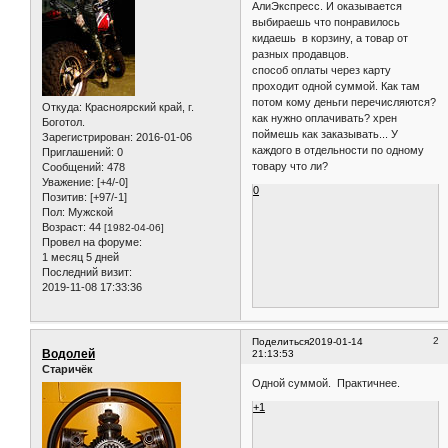
АлиЭкспресс. И оказывается
выбираешь что понравилось
кидаешь в корзину, а товар от
разных продавцов.
способ оплаты через карту
проходит одной суммой. Как там
потом кому деньги перечисляются?
Откуда:
Красноярский край, г.
как нужно оплачивать? хрен
Боготол.
поймешь как заказывать... У
Зарегистрирован
: 2016-01-06
каждого в отдельности по одному
Приглашений:
0
товару что ли?
Сообщений:
478
Уважение:
[+4/-0]
0
Позитив:
[+97/-1]
Пол:
Мужской
Возраст:
44
[1982-04-06]
Провел на форуме:
1 месяц 5 дней
Последний визит:
2019-11-08 17:33:36
2
Поделиться
2019-01-14
Водолей
21:13:53
Старичёк
Одной суммой. Практичнее.
+1