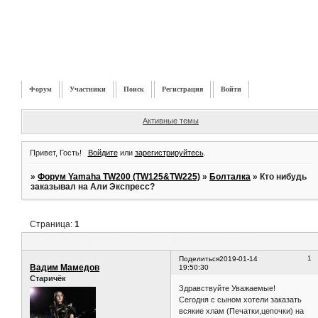
Форум
Участники
Поиск
Регистрация
Войти
Активные темы
Привет, Гость!
Войдите
или
зарегистрируйтесь
.
»
Форум Yamaha TW200 (TW125&TW225)
»
Болталка
»
Кто нибудь
заказывал на Али Экспресс?
Страница:
1
Кто нибудь заказывал на Али Экспресс?
1
Поделиться
2019-01-14
Вадим Мамедов
19:50:30
Старичёк
Здравствуйте Уважаемые!
Сегодня с сыном хотели заказать
всякие хлам (Печатки,цепочки) на