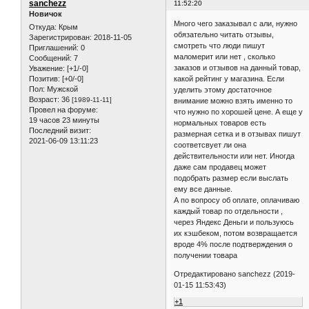
sanchezz
11:52:20
Новичок
Много чего заказывал с али, нужно
Откуда:
Крым
обязательно читать отзывы,
Зарегистрирован
: 2018-11-05
смотреть что люди пишут
Приглашений:
0
маломерит или нет , сколько
Сообщений:
7
заказов и отзывов на данный товар,
Уважение:
[+1/-0]
какой рейтинг у магазина. Если
Позитив:
[+0/-0]
Пол:
Мужской
уделить этому достаточное
Возраст:
36
[1989-11-11]
внимание можно взять именно то
Провел на форуме:
что нужно по хорошей цене. А еще у
19 часов 23 минуты
нормальных товаров есть
Последний визит:
размерная сетка и в отзывах пишут
2021-06-09 13:11:23
соответсвует ли она
действительности или нет. Иногда
даже сам продавец может
подобрать размер если выслать
ему все данные.
А по вопросу об оплате, оплачиваю
каждый товар по отдельности ,
через Яндекс Деньги и пользуюсь
их кэшбеком, потом возвращается
вроде 4% после подтверждения о
получении товара
Отредактировано sanchezz (2019-
01-15 11:53:43)
+1