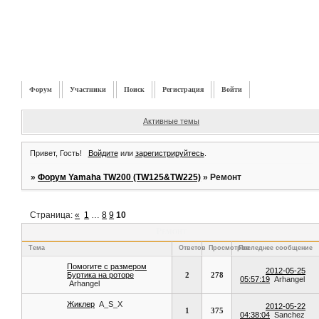
Форум
Участники
Поиск
Регистрация
Войти
Активные темы
Привет, Гость!
Войдите
или
зарегистрируйтесь
.
»
Форум Yamaha TW200 (TW125&TW225)
»
Ремонт
Страница:
«
1
…
8
9
10
Ремонт
Тема
Ответов
Просмотров
Последнее сообщение
Помогите с размером
2012-05-25
Буртика на роторе
2
278
05:57:19
Arhangel
Arhangel
Жиклер
A_S_X
2012-05-22
1
375
04:38:04
Sanchez