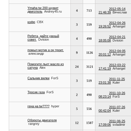
Ymaha tw 200 шумит
2012-05-14
4
713
двиготель
Andrey45.ru
21:46:39
Вячеслав
кофр
CBX
2012-04-26
3
559
19:26:52
Arhangel
Ребята, дайте умный
2012-04-21
4
490
совет.
Dvision
18:05:08
Dvision
помыл мотик а он троит.
2012-04-05
9
1126
александр
20:01:12
Arhangel
Помогите льет масло из
2012-03-22
24
3121
сатуна
Alex
17:41:19
Arhangel
Сальник вилки
ForS
2011-11-25
3
519
23:01:38
Kuler
Тросик газа
ForS
2011-10-26
2
490
08:23:14
ForS
гена на tw????
hyper
2011-07-26
5
556
00:42:04
Kuler
Обороты двигателя
2011-06-25
12
1507
rangrey
17:09:06
svladimir